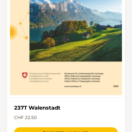
direction de la gare de Bad Ragaz, rejoindre le
restaurant Mühle. Il est tenu par un couple fort
sympathique, Bernadette et Martin Herrmann,
attentif aux désirs de la clientèle. Par beau
temps, on y mange au calme dans un petit
jardin bien protégé. De quoi clore la randonnée
en beauté.
237T Walenstadt
CHF 22.50