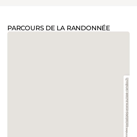
PARCOURS DE LA RANDONNÉE
www.suisse-rando.ch
,
swisstopo
Données: