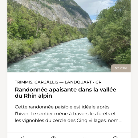
N° 2061
TRIMMIS, GARGÄLLIS — LANDQUART • GR
Randonnée apaisante dans la vallée
du Rhin alpin
Cette randonnée paisible est idéale après
l’hiver. Le sentier mène à travers les forêts et
les vignobles du cercle des Cinq villages, nom
de la région historique du sud de la
Seigneurerie grisonne. La randonnée débute à