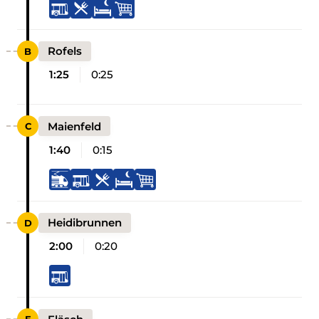
Rofels
1:25
0:25
Maienfeld
1:40
0:15
Heidibrunnen
2:00
0:20