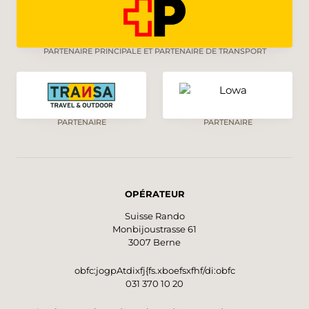
PARTENAIRE PRINCIPALE ET PARTENAIRE DE TRANSPORT
PARTENAIRE
PARTENAIRE
OPÉRATEUR
Suisse Rando
Monbijoustrasse 61
3007 Berne
obfc:jogpAtdixfj{fs.xboefsxfhf/di:obfc
031 370 10 20