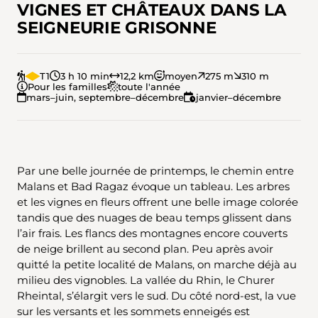
VIGNES ET CHÂTEAUX DANS LA
SEIGNEURIE GRISONNE
T1
3 h 10 min
12,2 km
moyen
275 m
310 m
Pour les familles
toute l'année
mars–juin, septembre–décembre
janvier–décembre
Par une belle journée de printemps, le chemin entre
Malans et Bad Ragaz évoque un tableau. Les arbres
et les vignes en fleurs offrent une belle image colorée
tandis que des nuages de beau temps glissent dans
l’air frais. Les flancs des montagnes encore couverts
de neige brillent au second plan. Peu après avoir
quitté la petite localité de Malans, on marche déjà au
milieu des vignobles. La vallée du Rhin, le Churer
Rheintal, s’élargit vers le sud. Du côté nord-est, la vue
sur les versants et les sommets enneigés est