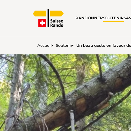
RANDONNER
SOUTENIR
SA
Accueil
Soutenir
Un beau geste en faveur d
UN BEAU GESTE EN FAVEU