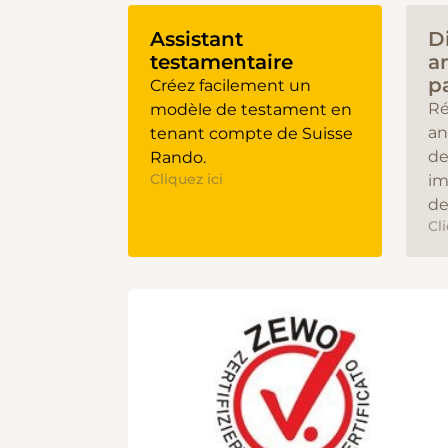
Assistant
D
testamentaire
a
p
Créez facilement un
Ré
modèle de testament en
an
tenant compte de Suisse
de
Rando.
Cliquez ici
im
de
Cl