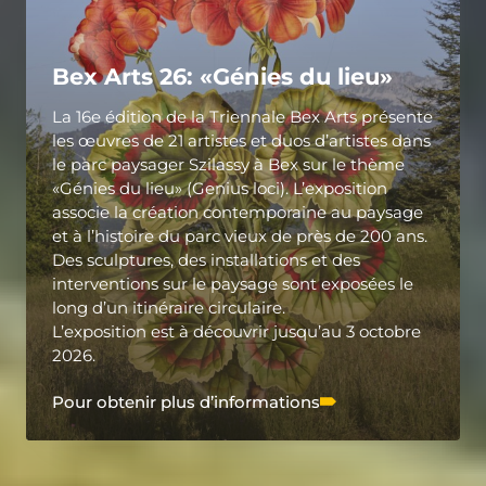
Bex Arts 26: «Génies du lieu»
La 16e édition de la Triennale Bex Arts présente
les œuvres de 21 artistes et duos d’artistes dans
le parc paysager Szilassy à Bex sur le thème
«Génies du lieu» (Genius loci). L’exposition
associe la création contemporaine au paysage
et à l’histoire du parc vieux de près de 200 ans.
Des sculptures, des installations et des
interventions sur le paysage sont exposées le
long d’un itinéraire circulaire.
L’exposition est à découvrir jusqu’au 3 octobre
2026.
Pour obtenir plus d’informations