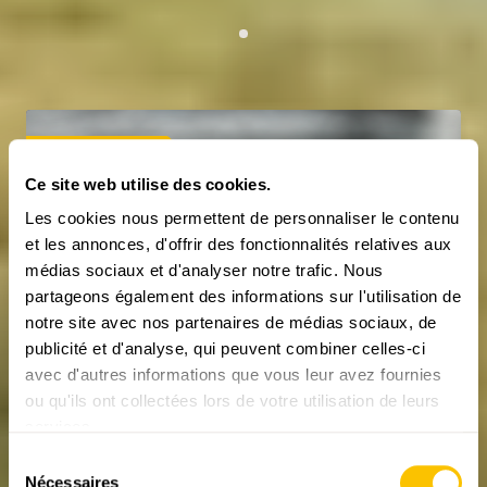
TIRAGE AU SORT
Ce site web utilise des cookies.
Les cookies nous permettent de personnaliser le contenu
et les annonces, d'offrir des fonctionnalités relatives aux
médias sociaux et d'analyser notre trafic. Nous
partageons également des informations sur l'utilisation de
notre site avec nos partenaires de médias sociaux, de
publicité et d'analyse, qui peuvent combiner celles-ci
Six t-shirts en mérinos d’Aclima
avec d'autres informations que vous leur avez fournies
à gagner
ou qu'ils ont collectées lors de votre utilisation de leurs
services.
Nous mettons en jeu six t-shirts en mérinos
d’Aclima.
Sélection
Nécessaires
du