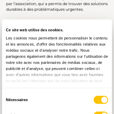
par l’association, qui a permis de trouver des solutions
durables à des problématiques urgentes.
Ce site web utilise des cookies.
«La démarche proactive
Les cookies nous permettent de personnaliser le contenu
et la médiation des
et les annonces, d'offrir des fonctionnalités relatives aux
Luzerner Wanderwege
médias sociaux et d'analyser notre trafic. Nous
peuvent également servir
partageons également des informations sur l'utilisation de
de modèle à d’autres
notre site avec nos partenaires de médias sociaux, de
cantons. Car la
publicité et d'analyse, qui peuvent combiner celles-ci
coexistence harmonieuse
avec d'autres informations que vous leur avez fournies
de différents groupes
ou qu'ils ont collectées lors de votre utilisation de leurs
d’usagères et usagers est
services.
un élément central, et
pas seulement dans le
Sélection
Nécessaires
canton de Lucerne.»
du
consentement
Anita Schnyder, membre du jury et