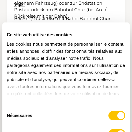
eigenem Fahrzeug) oder zur Endstation
ZIEL
Postautodeck am Bahnhof Chur (bei An- /
Rückreise mit der Bahn).
Bei An- / Rückreise mit Bahn: Bahnhof Chur
Bei An- / Rückreise mit eigenem Fahrzeug:
Talstation Brambrüesch-Bahn in Chur
Ce site web utilise des cookies.
Les cookies nous permettent de personnaliser le contenu
et les annonces, d'offrir des fonctionnalités relatives aux
VARIANTE
médias sociaux et d'analyser notre trafic. Nous
partageons également des informations sur l'utilisation de
Längere Wanderung über die Hochebene
notre site avec nos partenaires de médias sociaux, de
Dreibündenstein mit Besuch des historischen
publicité et d'analyse, qui peuvent combiner celles-ci
Grenzpunkts sowie Ausblick mit zweiteiliger
Panoramatafel ins UNESCO-Welterbe
avec d'autres informations que vous leur avez fournies
Tektonikarena Sardona.
ou qu'ils ont collectées lors de votre utilisation de leurs
ZU BEACHTEN
services.
Frühzeitige Anmeldung und Reservation
Sélection
notwendig für die Bergbahn-Fahrt, das
Nécessaires
du
Mittagessen (falls in einem der
consentement
Bergrestaurants), die Rodelbahn sowie die