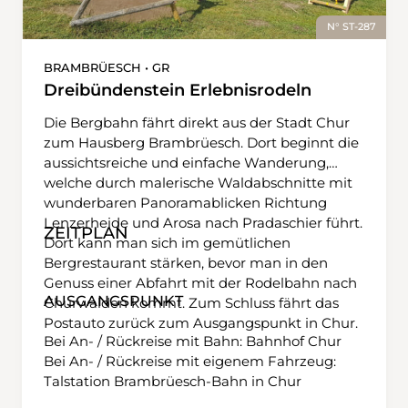
N° ST-287
BRAMBRÜESCH • GR
Dreibündenstein Erlebnisrodeln
Die Bergbahn fährt direkt aus der Stadt Chur
zum Hausberg Brambrüesch. Dort beginnt die
aussichtsreiche und einfache Wanderung,
welche durch malerische Waldabschnitte mit
wunderbaren Panoramablicken Richtung
Lenzerheide und Arosa nach Pradaschier führt.
ZEITPLAN
Dort kann man sich im gemütlichen
Bergrestaurant stärken, bevor man in den
Genuss einer Abfahrt mit der Rodelbahn nach
AUSGANGSPUNKT
Churwalden kommt. Zum Schluss fährt das
Postauto zurück zum Ausgangspunkt in Chur.
Bei An- / Rückreise mit Bahn: Bahnhof Chur
Bei An- / Rückreise mit eigenem Fahrzeug:
Talstation Brambrüesch-Bahn in Chur