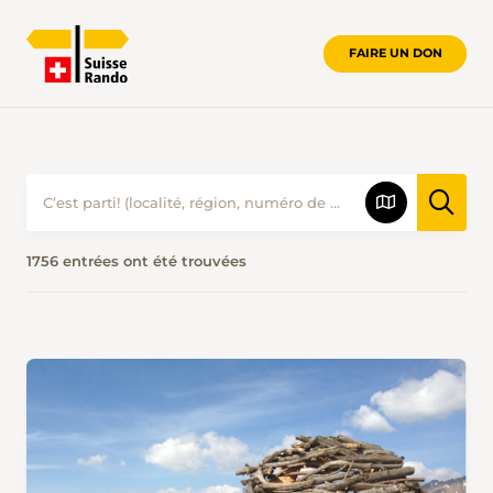
FAIRE UN DON
PROPOSITIONS DE RANDONNÉES • S
1756 entrées ont été trouvées