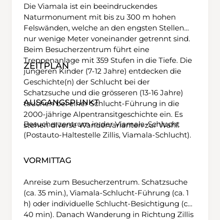
Die Viamala ist ein beeindruckendes
Naturmonument mit bis zu 300 m hohen
Felswänden, welche an den engsten Stellen
nur wenige Meter voneinander getrennt sind.
Beim Besucherzentrum führt eine
Treppenanlage mit 359 Stufen in die Tiefe. Die
ZEITPLAN
jüngeren Kinder (7-12 Jahre) entdecken die
Geschichte(n) der Schlucht bei der
Schatzsuche und die grösseren (13-16 Jahre)
AUSGANGSPUNKT
tauchen bei einer Schlucht-Führung in die
2000-jährige Alpentransitgeschichte ein. Es
Besucherzentrum in der Viamala-Schlucht
stehen diverse Wandervarianten zur Wahl.
(Postauto-Haltestelle Zillis, Viamala-Schlucht).
VORMITTAG
Anreise zum Besucherzentrum. Schatzsuche
(ca. 35 min.), Viamala-Schlucht-Führung (ca. 1
h) oder individuelle Schlucht-Besichtigung (ca.
40 min). Danach Wanderung in Richtung Zillis