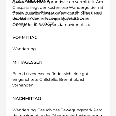
AUSGANGSPUNKT
spannendes Hintergrundwissen vermittelt. Am
Glaspass liegt der kostenlose Wanderguide mit
Bushaltestelle Glaspass. Anreise: Bis Thusis mit
vielen Zusatzinformationen kostenlos auf. Neu
der Bahn, dann mit dem PostAuto zum
erwartet Sie der Bewegungspark in der
Glaspass (Linie 90.531)
Obergmeind,
www.parcdamoviment.ch
.
VORMITTAG
Wanderung.
MITTAGESSEN
Beim Lüschersee befindet sich eine gut
eingerichtete Grillstelle, Brennholz ist
vorhanden.
NACHMITTAG
Wanderung. Besuch des Bewegungspark Parc
da moviment in der Obergmeind. Wanderung