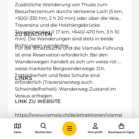
Zusätzliche Wanderung von Thusis zum
Besucherzentum durchs Verlorene Loch (5 km,
+500/-330 hm, 2 h 20 min) oder über die Veia
Traversina und die Holzhängebrücke
Traversinersteg II (7 km, +640/-470 hm, 3 h 10
ZU BEACHTEN
min). Die Wanderungen sind stets in beide
Richtungen wanderbar.
Für die Schatzsuche und die Viamala-Führung
ist eine Reservation erforderlich. Bei den
Wanderwegen handelt es sich um weiss-rot-
weiss markierte Bergwanderwege. D.h.
Trittsicherheit und feste Schuhe sind
LINKS
erforderlich (Traversinersteg auch
Schwindelfreiheit). Wanderweg-Zustand im
Voraus anfragen.
LINK ZU WEBSITE
https://www.viamala.ch/de/attraktionen/viamal
a-schlucht
Carte
Rechercher
Mon profil
Boutique en ligne