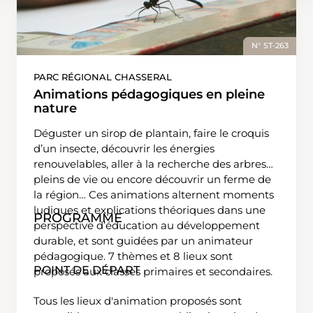
N° ST-263
PARC RÉGIONAL CHASSERAL
Animations pédagogiques en pleine
nature
Déguster un sirop de plantain, faire le croquis
d’un insecte, découvrir les énergies
renouvelables, aller à la recherche des arbres
pleins de vie ou encore découvrir un ferme de
la région… Ces animations alternent moments
ludiques et explications théoriques dans une
PROGRAMME
perspective d’éducation au développement
durable, et sont guidées par un animateur
pédagogique. 7 thèmes et 8 lieux sont
POINT DE DÉPART
proposés aux classes primaires et secondaires.
Tous les lieux d'animation proposés sont