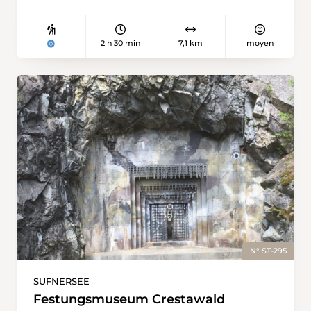
2 h 30 min
7,1 km
moyen
N° ST-295
SUFNERSEE
Festungsmuseum Crestawald