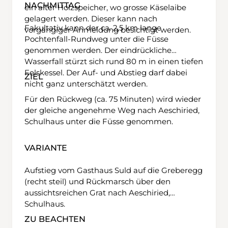
NACHMITTAG
ein alter Holzspeicher, wo grosse Käselaibe
gelagert werden. Dieser kann nach
Fakultativ kann der ca. 2,5 km lange
vorgängiger Anmeldung besichtigt werden.
Pochtenfall-Rundweg unter die Füsse
genommen werden. Der eindrückliche
Wasserfall stürzt sich rund 80 m in einen tiefen
Felskessel. Der Auf- und Abstieg darf dabei
ZIEL
nicht ganz unterschätzt werden.
Für den Rückweg (ca. 75 Minuten) wird wieder
der gleiche angenehme Weg nach Aeschiried,
Schulhaus unter die Füsse genommen.
VARIANTE
Aufstieg vom Gasthaus Suld auf die Greberegg
(recht steil) und Rückmarsch über den
aussichtsreichen Grat nach Aeschiried,
Schulhaus.
ZU BEACHTEN