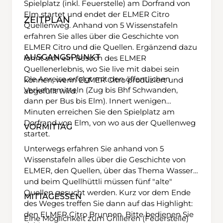
Spielplatz (inkl. Feuerstelle) am Dorfrand von
Elm startet und endet der ELMER Citro
ZEITPLAN
Quellenweg. Anhand von 5 Wissenstafeln
erfahren Sie alles über die Geschichte von
ELMER Citro und die Quellen. Ergänzend dazu
AUSGANGSPUNKT
lohnt sich ein Besuch des ELMER
Quellenerlebnis, wo Sie live mit dabei sein
Die Anreise erfolgt mit den öffentlichen
können, wenn ELMER Citro produziert und
Verkehrsmitteln (Zug bis Bhf Schwanden,
abgefüllt wird.
dann per Bus bis Elm). Innert wenigen
Minuten erreichen Sie den Spielplatz am
Dorfrand von Elm, von wo aus der Quellenweg
VORMITTAG
startet.
Unterwegs erfahren Sie anhand von 5
Wissenstafeln alles über die Geschichte von
ELMER, den Quellen, über das Thema Wasser
und beim Quellhüttli müssen fünf "alte"
Quellen gesucht werden. Kurz vor dem Ende
MITTAGESSEN
des Weges treffen Sie dann auf das Highlight:
den ELMER Citro Brunnen. Bitte bedienen Sie
Eine Möglichkeit zum Grillieren (Feuerstelle)