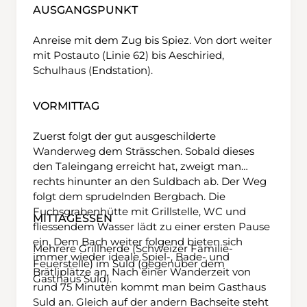
AUSGANGSPUNKT
Anreise mit dem Zug bis Spiez. Von dort weiter
mit Postauto (Linie 62) bis Aeschiried,
Schulhaus (Endstation).
VORMITTAG
Zuerst folgt der gut ausgeschilderte
Wanderweg dem Strässchen. Sobald dieses
den Taleingang erreicht hat, zweigt man
rechts hinunter an den Suldbach ab. Der Weg
folgt dem sprudelnden Bergbach. Die
Fuchsgrabenhütte mit Grillstelle, WC und
MITTAGESSEN
fliessendem Wasser lädt zu einer ersten Pause
ein. Dem Bach weiter folgend bieten sich
Mehrere Grillherde (Schweizer Familie-
immer wieder ideale Spiel-, Bade- und
Feuerstelle) im Suld (gegenüber dem
Brätliplätze an. Nach einer Wanderzeit von
Gasthaus Suld).
rund 75 Minuten kommt man beim Gasthaus
Suld an. Gleich auf der andern Bachseite steht