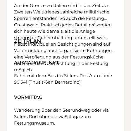
An der Grenze zu Italien sind in der Zeit des
Zweiten Weltkrieges zahlreiche militärische
Sperren entstanden. So auch die Festung
Crestawald. Praktisch jedes Detail präsentiert
sich heute wie damals, als die Anlage
strengster Geheimhaltung unterstellt war.
ZEITPLAN
Nebst individuellen Besichtigungen sind auf
Voranmeldung auch organisierte Führungen,
eine Verpflegung aus der Festungsküche
AUSGANGSPUNKT
und/oder die Übernachtung in der Festung
möglich.
Fahrt mit dem Bus bis Sufers. PostAuto-Linie
90.541 (Thusis-San Bernardino)
VORMITTAG
Wanderung über den Seerundweg oder via
Sufers Dorf über die viaSpluga zum
Festungsmuseum.