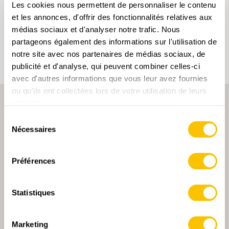
En cliquant sur un mot-clé, vous pouvez l'ajouter à
Les cookies nous permettent de personnaliser le contenu
votre compte d'utilisateur et obtenir des contenus
et les annonces, d'offrir des fonctionnalités relatives aux
adaptés à vos centres d'intérêt. Les mots-clés ne
peuvent être enregistrés que dans un compte
médias sociaux et d'analyser notre trafic. Nous
d'utilisateur.
partageons également des informations sur l'utilisation de
notre site avec nos partenaires de médias sociaux, de
publicité et d'analyse, qui peuvent combiner celles-ci
avec d'autres informations que vous leur avez fournies
ou qu'ils ont collectées lors de votre utilisation de leurs
services.
Sélection
Nécessaires
du
consentement
Préférences
PARTENAIRE PRINCIPALE
Statistiques
Marketing
PARTENAIRE PRINCIPALE ET PARTENAIRE DE TRANSPORT