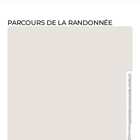
PARCOURS DE LA RANDONNÉE
www.suisse-rando.ch
,
swisstopo
Données: