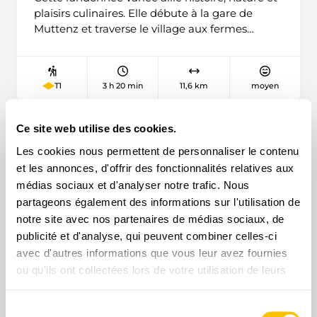
plaisirs culinaires. Elle débute à la gare de
Muttenz et traverse le village aux fermes
anciennes jusqu’à l’église fortifiée de Saint-
Arbogast, l’une des rares à posséder un mur de
défense. Il est intéressant de la visiter avant de
3 h 20 min
11,6 km
moyen
T1
monter au Wartenberg, une élévation
comportant trois ruines de châteaux. Si l’on
gravit les marches de la tour de la Mittlere
Ce site web utilise des cookies.
Burg, on peut, du sommet, admirer la Regio
Les cookies nous permettent de personnaliser le contenu
Basiliensis. La vue sur la plaine du Rhin
et les annonces, d'offrir des fonctionnalités relatives aux
supérieur est étonnante. La randonnée se
poursuit par Lahalle jusqu’au restaurant
médias sociaux et d'analyser notre trafic. Nous
Egglisgraben, puis à travers la forêt en
partageons également des informations sur l'utilisation de
direction du Hof Schauenburg, d’où l’on voit les
notre site avec nos partenaires de médias sociaux, de
ruines de «Neu Schauenburg» qui ne se
publicité et d'analyse, qui peuvent combiner celles-ci
visitent pas en raison de travaux de rénovation.
avec d'autres informations que vous leur avez fournies
En longeant la forêt, on descend vers Bad
ou qu'ils ont collectées lors de votre utilisation de leurs
Schauenburg, un lieu charmant et reposant de
services.
la campagne bâloise qui met tous les sens en
N° 1966
Sélection
éveil. À la terrasse de l’établissement «Zum