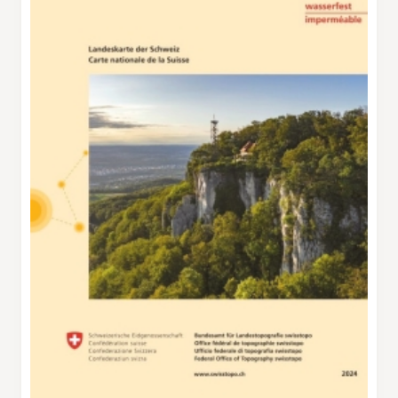
purée de cynorhodon. Une fois les baies de
l’églantier broyées, la pulpe du fruit peut être
utilisée en confiture, en gelée, avec du yogourt,
du parfait glacé ou du fromage blanc. Si vous
passez à Hochwald en septembre ou en
octobre, vous aurez le loisir d’en acheter
directement à la ferme. Le Nättenberg, point
culminant du Hochwald, atteint, nous
redescendons sur Seewen.
Exceptionnellement, notre itinéraire n’est plus
balisé par des panneaux jaunes, mais par des
panneaux bruns qui conduisent au Musée des
automates à musique. Après cette jolie
randonnée, c’est l’occasion d’apprécier le son
des orgues de Barbarie ou celui de l’orgue du
Britannic.