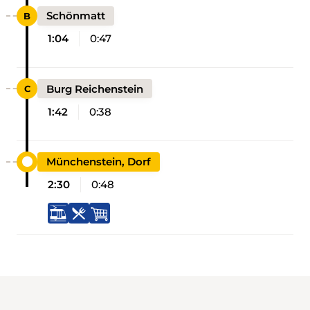
Schönmatt
1:04
0:47
Burg Reichenstein
1:42
0:38
Münchenstein, Dorf
2:30
0:48