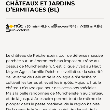
CHÂTEAUX ET JARDINS
D’ERMITAGES (BL)
T1
2 h 30 min
8,9 km
moyen
345 m
395 m
Été
juin–octobre
Le château de Reichenstein, tour de défense massive
perchée sur un éperon rocheux imposant, trône au-
dessus de Münchenstein. C’est ici que vivait au Haut
Moyen Âge la famille Reich: elle veillait sur la sécurité
de l’évêché de Bâle et de la collégiale d’Arlesheim,
cultivait les terres et levait les impôts. Aujourd’hui, le
château n’ouvre que pour des occasions spéciales.
Mais la belle randonnée de Münchenstein au château
et de là jusqu’à Arlesheim permet tout de même de
plonger dans le passé médiéval de la région bâloise.
De la gare de Münchenstein, point de départ de la