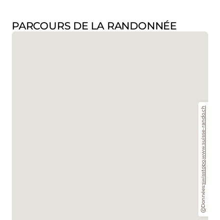
PARCOURS DE LA RANDONNÉE
www.suisse-rando.ch
,
swisstopo
Données: