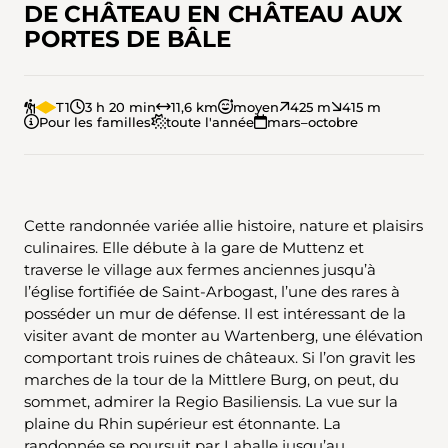
DE CHÂTEAU EN CHÂTEAU AUX
PORTES DE BÂLE
T1
3 h 20 min
11,6 km
moyen
425 m
415 m
Pour les familles
toute l'année
mars–octobre
Cette randonnée variée allie histoire, nature et plaisirs
culinaires. Elle débute à la gare de Muttenz et
traverse le village aux fermes anciennes jusqu’à
l’église fortifiée de Saint-Arbogast, l’une des rares à
posséder un mur de défense. Il est intéressant de la
visiter avant de monter au Wartenberg, une élévation
comportant trois ruines de châteaux. Si l’on gravit les
marches de la tour de la Mittlere Burg, on peut, du
sommet, admirer la Regio Basiliensis. La vue sur la
plaine du Rhin supérieur est étonnante. La
randonnée se poursuit par Lahalle jusqu’au