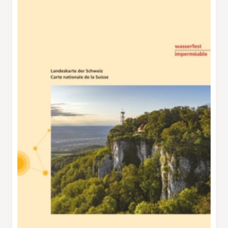
auberge. Vient ensuite une partie peu
intéressante, mais courte, sur une route
goudronnée et sous des lignes à haute tension.
On peut découvrir ici des signes de l’extraction
du sel: le sel gemme est extrait à Zinggibrunn,
Sulzhof et Eigental, à 400 mètres de
profondeur, où il est mélangé à d’autres
roches, ce qui explique sa couleur grisâtre. Le
mot sel vient d’ailleurs du latin sal, qui signifie
«trouble» ou «sale». Enfin, le moment tant
attendu par les enfants est arrivé: près des trois
ruines du Wartenberg, hautes tours, couloirs
sombres et murs élevés leur permettent de
rêver au monde des chevaliers et des nobles
dames.