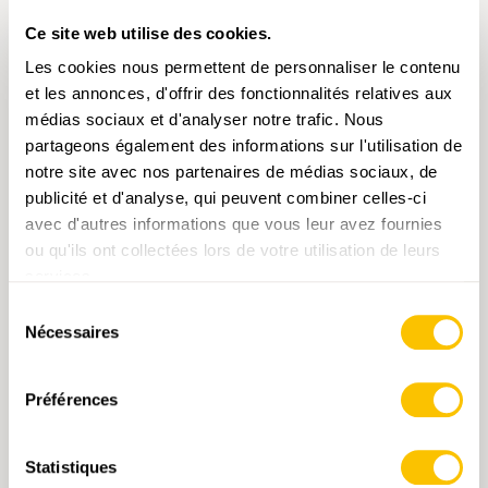
RIEHEN — WYHLEN, SCHULZENTRUM • BS
Ce site web utilise des cookies.
Randonnée dans l’Eiserne Hand, près
Les cookies nous permettent de personnaliser le contenu
de Bâle
et les annonces, d'offrir des fonctionnalités relatives aux
La randonnée dans l’Eiserne Hand, près de
médias sociaux et d'analyser notre trafic. Nous
Bâle, plonge dans un chapitre sombre de la
partageons également des informations sur l'utilisation de
Seconde Guerre mondiale. La bande de
notre site avec nos partenaires de médias sociaux, de
territoire suisse s’étendant vers l’Allemagne
publicité et d'analyse, qui peuvent combiner celles-ci
telle une main n’était alors pas clôturée et
avec d'autres informations que vous leur avez fournies
offrait ainsi une chance à de nombreux
4 h 30 min
14,2 km
moyen
T1
ou qu'ils ont collectées lors de votre utilisation de leurs
réfugiés d’échapper aux persécutions nazies.
services.
Cette randonnée à la frontière va de la gare de
Riehen à Lörrach, en suivant la voie ferrée. A
Sélection
l’époque, les réfugiés sautaient ici des fenêtres
Nécessaires
du
du train. Si les douaniers les attrapaient, ils
consentement
étaient renvoyés à leur funeste destin.
Aujourd’hui, le lieu commémoratif dans
Préférences
l’ancienne maison des gardiens de ligne de
l’Inzlingerstrasse rappelle leur histoire.
Statistiques
L’itinéraire monte aux jardins familiaux du