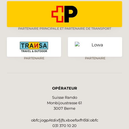
PARTENAIRE PRINCIPALE ET PARTENAIRE DE TRANSPORT
PARTENAIRE
PARTENAIRE
OPÉRATEUR
Suisse Rando
Monbijoustrasse 61
3007 Berne
obfc:jogpAtdixfj{fs.xboefsxfhf/di:obfc
031 370 10 20