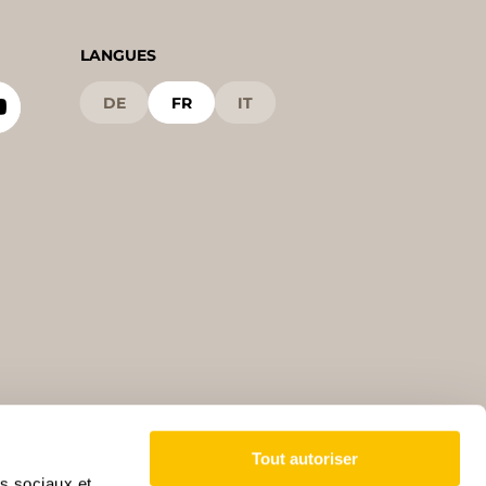
LANGUES
DE
FR
IT
Tout autoriser
as sociaux et