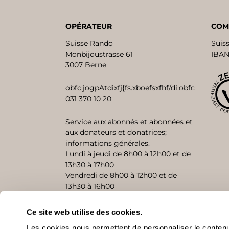
OPÉRATEUR
COM
Suisse Rando
Suis
Monbijoustrasse 61
IBAN
3007 Berne
obfc:jogpAtdixfj{fs.xboefsxfhf/di:obfc
031 370 10 20
Service aux abonnés et abonnées et
aux donateurs et donatrices;
informations générales.
Lundi à jeudi de 8h00 à 12h00 et de
13h30 à 17h00
Vendredi de 8h00 à 12h00 et de
13h30 à 16h00
Ce site web utilise des cookies.
CONTACT
Les cookies nous permettent de personnaliser le contenu 