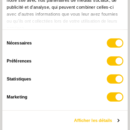
notre site avec nos partenaires de médias sociaux, de
publicité et d'analyse, qui peuvent combiner celles-ci
avec d'autres informations que vous leur avez fournies
ou qu'ils ont collectées lors de votre utilisation de leurs
services.
PDF, 5.2 MB
Sélection
Guide Prévention des risques et
Nécessaires
du
responsabilité sur les chemins de
randonnée pédestre
consentement
Préférences
Statistiques
La campagne de la bpa et Suisse Rando
Randonner n'est pas se balader. Outre de bonnes
conditions météo, il faut une bonne condition
Marketing
physique. Nos conseils pour randonner en montagne
en sécurité.
RANDO-EN-MONTAGNE.CH
Afficher les détails