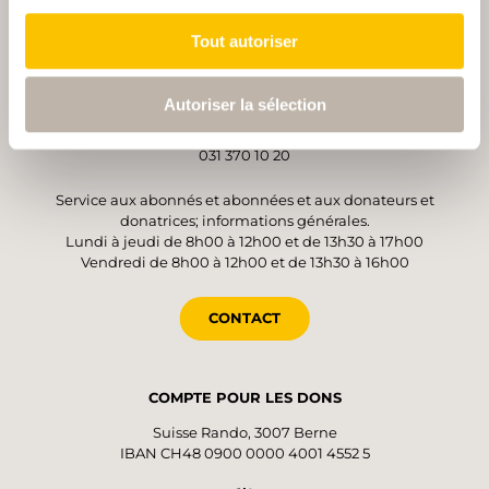
OPÉRATEUR
Tout autoriser
Suisse Rando
Monbijoustrasse 61
3007 Berne
Autoriser la sélection
obfc:jogpAtdixfj{fs.xboefsxfhf/di:obfc
031 370 10 20
Service aux abonnés et abonnées et aux donateurs et
donatrices; informations générales.
Lundi à jeudi de 8h00 à 12h00 et de 13h30 à 17h00
Vendredi de 8h00 à 12h00 et de 13h30 à 16h00
CONTACT
COMPTE POUR LES DONS
Suisse Rando, 3007 Berne
IBAN CH48 0900 0000 4001 4552 5