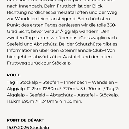
nach Innenbach. Beim Fruttloch ist der Blick
Richtung nördliches Sarneraatal offen und der Weg
zur Wandelen leicht ansteigend. Beim höchsten
Punkt des ersten Tages geniessen wir die tolle 360-
Grad Sicht, bevor wir zur Älggialp wandern. Den
zweiten Tag starten wir über das «Geisswägli» nach
Seefeld und Abgschütz. Bei der Schutzhütte gibt es
Informationen über den «Steinmanndli-Club»! Von
hier geht es abwärts über Aastafel und den alten
Fruttweg zurück zur Stöckalp.
ROUTE
Tag 1: Stöckalp – Stepfen – Innenbach – Wandelen –
Älggialp, 12.2km 1'280m↗ 720m↘ 5 h 30min. / Tag 2:
Älggialp – Seefeld – Abgschütz – Aastafel – Stöckalp,
11.6km 690m↗ 1'240m↘ 4 h 30min.
POINT DE DÉPART
15.07.2026 Stöckalp