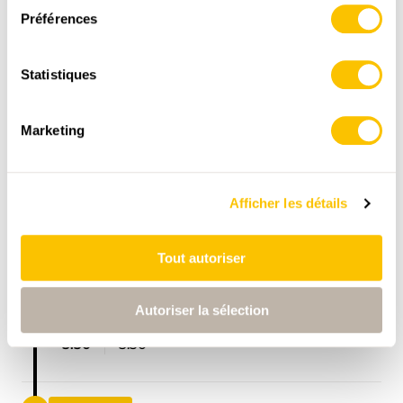
Préférences
Statistiques
Marketing
ITINÉRAIRE
PROFIL ALTIMÉTRIQUE
Afficher les détails
Stöckalp
0:00
0:00
Tout autoriser
Autoriser la sélection
Berggasthaus Älggialp
5:30
5:30