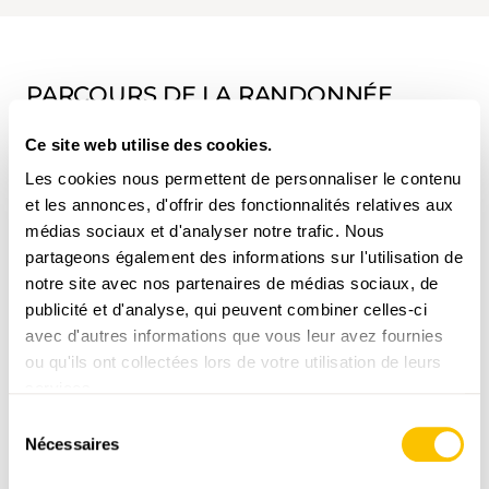
PARCOURS DE LA RANDONNÉE
Ce site web utilise des cookies.
Les cookies nous permettent de personnaliser le contenu
et les annonces, d'offrir des fonctionnalités relatives aux
médias sociaux et d'analyser notre trafic. Nous
partageons également des informations sur l'utilisation de
www.suisse-rando.ch
notre site avec nos partenaires de médias sociaux, de
publicité et d'analyse, qui peuvent combiner celles-ci
avec d'autres informations que vous leur avez fournies
ou qu'ils ont collectées lors de votre utilisation de leurs
services.
,
swisstopo
Sélection
Nécessaires
du
Données:
consentement