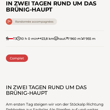
IN ZWEI TAGEN RUND UM DAS
BRÜNIG-HAUPT
Randonnée accompagnées
T3
10 h 0 min
23,8 km
haut
1'960 m
1'955 m
Complet
IN ZWEI TAGEN RUND UM DAS
BRÜNIG-HAUPT
Am ersten Tag steigen wir von der Stöckalp Richtung
Rehboden zur Sachsler Alp Stepfen auf und weiter