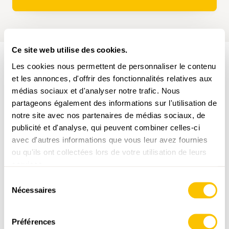
Ce site web utilise des cookies.
Les cookies nous permettent de personnaliser le contenu
PARCOURS DE LA RANDONNÉE
et les annonces, d'offrir des fonctionnalités relatives aux
médias sociaux et d'analyser notre trafic. Nous
partageons également des informations sur l'utilisation de
notre site avec nos partenaires de médias sociaux, de
publicité et d'analyse, qui peuvent combiner celles-ci
avec d'autres informations que vous leur avez fournies
ou qu'ils ont collectées lors de votre utilisation de leurs
services.
www.suisse-rando.ch
Sélection
Nécessaires
du
consentement
Préférences
,