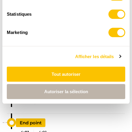
swisstopo
Données:
Statistiques
Marketing
Afficher les détails
ITINÉRAIRE
PROFIL ALTIMÉTRIQUE
Tout autoriser
Start point
Autoriser la sélection
0:00
0:00
End point