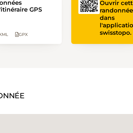
onnées
Ouvrir cet
'itinéraire GPS
randonnée
dans
l'applicati
swisstopo.
KML
GPX
ONNÉE