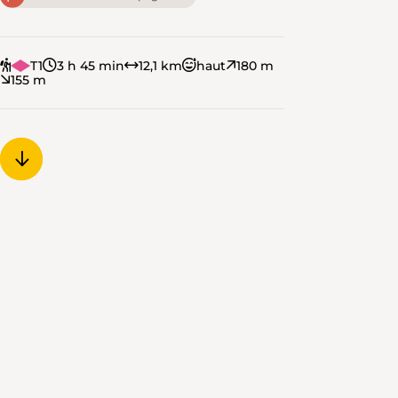
T1
3 h 45 min
12,1 km
haut
180 m
155 m