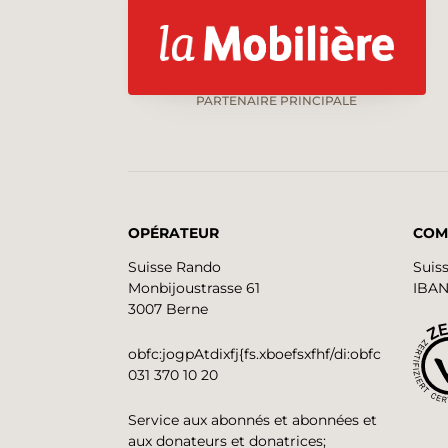
PARTENAIRE PRINCIPALE
OPÉRATEUR
COM
Suisse Rando
Suis
Monbijoustrasse 61
IBAN
3007 Berne
obfc:jogpAtdixfj{fs.xboefsxfhf/di:obfc
031 370 10 20
Service aux abonnés et abonnées et
aux donateurs et donatrices;