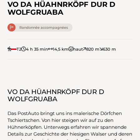
VO DA HÜAHNRKÖPF DUR D
WOLFGRUABA
Randonnée accompagnées
T2
4 h 35 min
14,5 km
haut
820 m
630 m
VO DA HÜAHNRKÖPF DUR D
WOLFGRUABA
Das PostAuto bringt uns ins malerische Dörfchen
Tschiertschen. Von hier steigen wir auf zu den
Hühnerköpfen. Unterwegs erfahren wir spannende
Details zur Geschichte der hiesigen Walser und deren