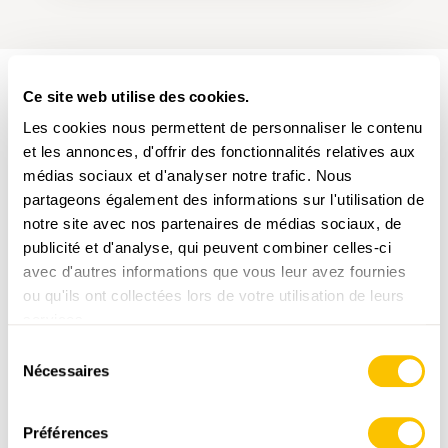
Ce site web utilise des cookies.
PARCOURS DE LA RANDONNÉE
Les cookies nous permettent de personnaliser le contenu
et les annonces, d'offrir des fonctionnalités relatives aux
médias sociaux et d'analyser notre trafic. Nous
partageons également des informations sur l'utilisation de
notre site avec nos partenaires de médias sociaux, de
publicité et d'analyse, qui peuvent combiner celles-ci
avec d'autres informations que vous leur avez fournies
www.suisse-rando.ch
ou qu'ils ont collectées lors de votre utilisation de leurs
services.
Sélection
Nécessaires
du
consentement
,
swisstopo
Préférences