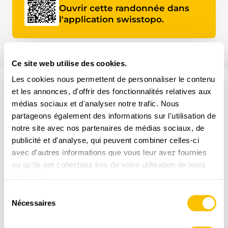
Ouvrir cette randonnée dans
l'application swisstopo.
Ce site web utilise des cookies.
Les cookies nous permettent de personnaliser le contenu
et les annonces, d'offrir des fonctionnalités relatives aux
PARCOURS DE LA RANDONNÉE
médias sociaux et d'analyser notre trafic. Nous
partageons également des informations sur l'utilisation de
notre site avec nos partenaires de médias sociaux, de
publicité et d'analyse, qui peuvent combiner celles-ci
avec d'autres informations que vous leur avez fournies
ou qu'ils ont collectées lors de votre utilisation de leurs
services.
www.suisse-rando.ch
Sélection
Nécessaires
du
consentement