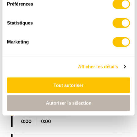
Préférences
,
swisstopo
Statistiques
Données:
Marketing
Afficher les détails
Tout autoriser
ITINÉRAIRE
PROFIL ALTIMÉTRIQUE
Autoriser la sélection
Hauenstein, Löwen
0:00
0:00