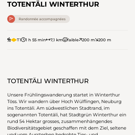
TOTENTÄLI WINTERTHUR
Randonnée accompagnées
T1
1 h 55 min
7,1 km
faible
200 m
200 m
TOTENTÄLI WINTERTHUR
Unsere Frühlingswanderung startet in Winterthur
Töss. Wir wandern über Hoch Wülflingen, Neuburg
ins Totentäli. Am südwestlichen Stadtrand, im
sogenannten Totentäli, hat Stadtgrün Winterthur ein
rund 54 Hektar grosses, zusammenhängendes
Biodiversitätsgebiet geschaffen mit dem Ziel, seltene
und vom Aussterben bedrohte Tier- und