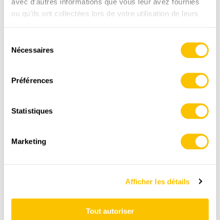
avec d'autres informations que vous leur avez fournies
ou qu'ils ont collectées lors de votre utilisation de leurs
services.
Sélection
Nécessaires
du
consentement
ITINÉRAIRE
PROFIL ALTIMÉTRIQUE
Préférences
Winterthur, Töss
Statistiques
0:00
0:00
Marketing
In der Rüti
0:18
0:18
Afficher les détails
Hoch Wülflingen
Tout autoriser