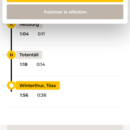
0:53
0:35
Autoriser la sélection
Neuburg
1:04
0:11
Totentäli
1:18
0:14
Winterthur, Töss
1:56
0:38