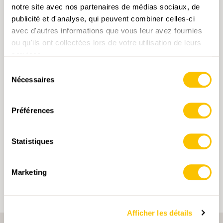
Informations Complémentaires
notre site avec nos partenaires de médias sociaux, de
PDF
1.2 MB
publicité et d'analyse, qui peuvent combiner celles-ci
avec d'autres informations que vous leur avez fournies
ou qu'ils ont collectées lors de votre utilisation de leurs
services.
Sélection
Nécessaires
MOTS-CLÉS
du
consentement
Randonnée
Obwald
Suisse centrale
Préférences
En cliquant sur un mot-clé, vous pouvez l'ajouter à
votre compte d'utilisateur et obtenir des contenus
Statistiques
adaptés à vos centres d'intérêt. Les mots-clés ne
peuvent être enregistrés que dans un compte
d'utilisateur.
Marketing
Afficher les détails