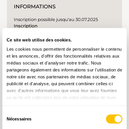
INFORMATIONS
Inscription possible jusqu'au 30.07.2025
Inscription
Ce site web utilise des cookies.
Les cookies nous permettent de personnaliser le contenu
et les annonces, d'offrir des fonctionnalités relatives aux
MOTS-CLÉS
médias sociaux et d'analyser notre trafic. Nous
partageons également des informations sur l'utilisation de
notre site avec nos partenaires de médias sociaux, de
Randonnée
Valais
T3
publicité et d'analyse, qui peuvent combiner celles-ci
avec d'autres informations que vous leur avez fournies
En cliquant sur un mot-clé, vous pouvez l'ajouter à
ou qu'ils ont collectées lors de votre utilisation de leurs
votre compte d'utilisateur et obtenir des contenus
adaptés à vos centres d'intérêt. Les mots-clés ne
services.
peuvent être enregistrés que dans un compte
d'utilisateur.
Sélection
Nécessaires
du
consentement