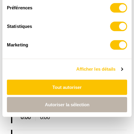
Préférences
,
swisstopo
Données:
Statistiques
Marketing
Afficher les détails
ITINÉRAIRE
PROFIL ALTIMÉTRIQUE
Tout autoriser
Autoriser la sélection
Start point
0:00
0:00