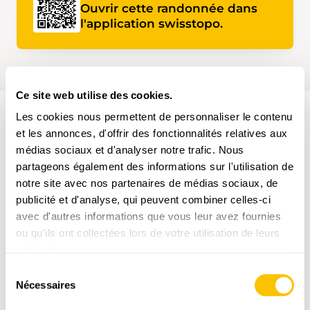
Ouvrir cette randonnée dans
l'application swisstopo.
Ce site web utilise des cookies.
Les cookies nous permettent de personnaliser le contenu
et les annonces, d'offrir des fonctionnalités relatives aux
PARCOURS DE LA RANDONNÉE
médias sociaux et d'analyser notre trafic. Nous
partageons également des informations sur l'utilisation de
notre site avec nos partenaires de médias sociaux, de
publicité et d'analyse, qui peuvent combiner celles-ci
avec d'autres informations que vous leur avez fournies
ou qu'ils ont collectées lors de votre utilisation de leurs
services.
www.suisse-rando.ch
Sélection
Nécessaires
du
consentement