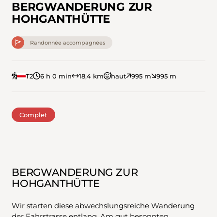
BERGWANDERUNG ZUR
HOHGANTHÜTTE
Randonnée accompagnées
T2
6 h 0 min
18,4 km
haut
995 m
995 m
Complet
BERGWANDERUNG ZUR
HOHGANTHÜTTE
Wir starten diese abwechslungsreiche Wanderung
der Fahrstrasse entlang. Am gut besonnten