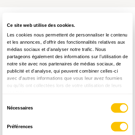
Ce site web utilise des cookies.
PARCOURS DE LA RANDONNÉE
Les cookies nous permettent de personnaliser le contenu
et les annonces, d'offrir des fonctionnalités relatives aux
médias sociaux et d'analyser notre trafic. Nous
partageons également des informations sur l'utilisation de
notre site avec nos partenaires de médias sociaux, de
publicité et d'analyse, qui peuvent combiner celles-ci
avec d'autres informations que vous leur avez fournies
www.suisse-rando.ch
ou qu'ils ont collectées lors de votre utilisation de leurs
services.
Sélection
Nécessaires
du
,
swisstopo
consentement
Préférences
Données: