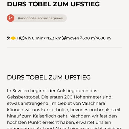
DURS TOBEL ZUM UFSTIEG
Randonnée accompagnées
T1
4 h 0 min
12,3 km
moyen
600 m
600 m
DURS TOBEL ZUM UFSTIEG
In Sevelen beginnt der Aufstieg durch das
Geissbergtobel. Die ersten 200 Höhenmeter sind
etwas anstrengend. Im Gebiet von Valschnära
können wir uns kurz erholen, bevor es nochmals steil
hinauf zum Kaiseriloch geht. Nachdem wir fast den
höchsten Punkt erreicht haben, erwartet uns ein
angenehmes Auf und Ab auf einem aussichtsreichen