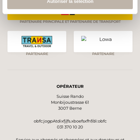
Autoriser la sélection
PARTENAIRE PRINCIPALE ET PARTENAIRE DE TRANSPORT
PARTENAIRE
PARTENAIRE
OPÉRATEUR
Suisse Rando
Monbijoustrasse 61
3007 Berne
obfc:jogpAtdixfj{fs.xboefsxfhf/di:obfc
031 370 10 20
Service aux abonnés et abonnées et aux donateurs et