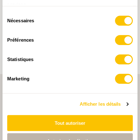
services.
Suisse du Nord-Est
moyen
T1
Sélection
Nécessaires
du
En cliquant sur un mot-clé, vous pouvez l'ajouter à
consentement
votre compte d'utilisateur et obtenir des contenus
adaptés à vos centres d'intérêt. Les mots-clés ne
Préférences
peuvent être enregistrés que dans un compte
d'utilisateur.
Statistiques
Marketing
Afficher les détails
Tout autoriser
PARTENAIRE PRINCIPALE