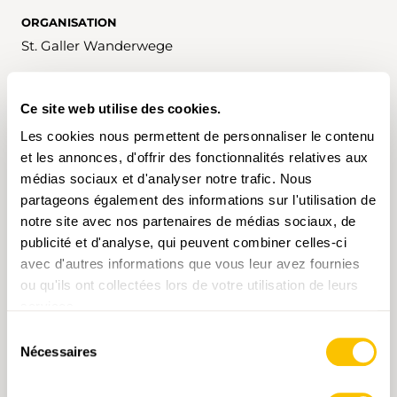
ORGANISATION
St. Galler Wanderwege
Ce site web utilise des cookies.
Les cookies nous permettent de personnaliser le contenu
MOTS-CLÉS
et les annonces, d'offrir des fonctionnalités relatives aux
médias sociaux et d'analyser notre trafic. Nous
Randonnée
Saint-Gall
partageons également des informations sur l'utilisation de
Suisse du Nord-Est
faible
T1
notre site avec nos partenaires de médias sociaux, de
publicité et d'analyse, qui peuvent combiner celles-ci
En cliquant sur un mot-clé, vous pouvez l'ajouter à
avec d'autres informations que vous leur avez fournies
votre compte d'utilisateur et obtenir des contenus
ou qu'ils ont collectées lors de votre utilisation de leurs
adaptés à vos centres d'intérêt. Les mots-clés ne
peuvent être enregistrés que dans un compte
services.
d'utilisateur.
Sélection
Nécessaires
du
consentement