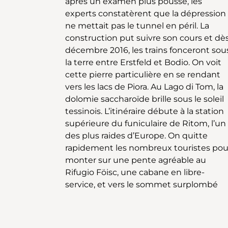
après un examen plus poussé, les
vers le Lago di Tom. On peut faire une
experts constatèrent que la dépression
halte ici (la baignade est autorisée, mais
ne mettait pas le tunnel en péril. La
à vos risques et périls) avant de
construction put suivre son cours et dè
descendre vers le hameau de Cadagn
décembre 2016, les trains fonceront sou
di Fuori et le Lago di Cadagno, l
la terre entre Erstfeld et Bodio. On voit
troisième lac de Piora. Entre Cadagno di
cette pierre particulière en se rendant
Fuori et la Capanna Cadagno, un sentier
vers les lacs de Piora. Au Lago di Tom, la
bifurque à droite: il traverse une belle
dolomie saccharoïde brille sous le soleil
forêt de mélèzes, puis suit la rive gauche
tessinois. L’itinéraire débute à la station
du Lago Ritóm jusqu’à son mur de
supérieure du funiculaire de Ritom, l’un
barrage. Nous voilà non loin de la station
des plus raides d’Europe. On quitte
supérieure du funiculaire de Ritom, où la
rapidement les nombreux touristes pou
randonnée prend fin. Le Lago Ritó
monter sur une pente agréable au
approvisionne en outre la ligne du
Rifugio Föisc, une cabane en libre-
service, et vers le sommet surplombé