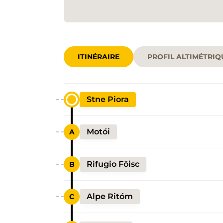
ITINÉRAIRE
PROFIL ALTIMÉTRIQ
Stne Piora
Motói
Rifugio Föisc
Alpe Ritóm