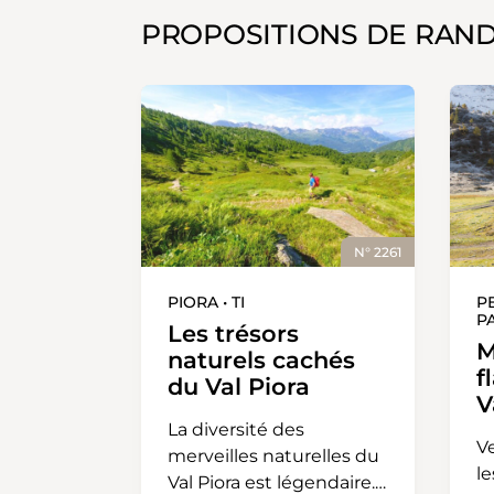
PROPOSITIONS DE RAN
N° 2261
PIORA • TI
P
PA
Les trésors
M
naturels cachés
f
du Val Piora
V
La diversité des
Ve
merveilles naturelles du
l
Val Piora est légendaire.