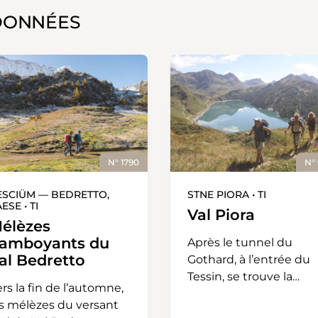
DONNÉES
N° 1790
N°
ESCIÜM — BEDRETTO,
STNE PIORA • TI
ESE • TI
Val Piora
élèzes
lamboyants du
Après le tunnel du
al Bedretto
Gothard, à l’entrée du
Tessin, se trouve la
rs la fin de l’automne,
petite localité de Piotta
es mélèzes du versant
d’où part l’un des