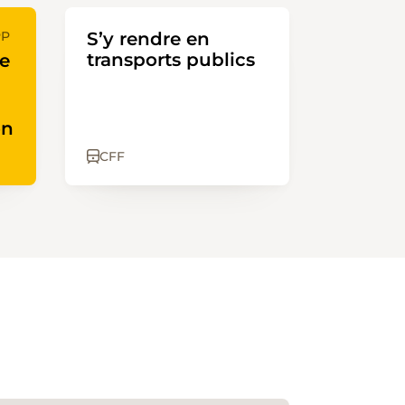
PP
S’y rendre en
transports publics
te
on
CFF