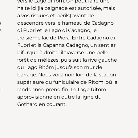
s
o
s
e
r
m
Gothard en courant.