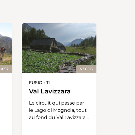
 0657
N° 0515
FUSIO • TI
Val Lavizzara
Le circuit qui passe par
le Lago di Mognola, tout
au fond du Val Lavizzara,
,
est prometteur de
changement. L'Alp