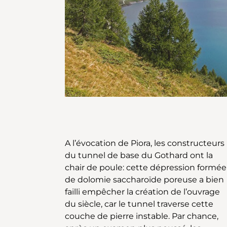
A l’évocation de Piora, les constructeurs
d’une grande croix. La vue circulaire
du tunnel de base du Gothard ont la
depuis le Föisc sur le Gothard, la
chair de poule: cette dépression formée
Léventine, le Val Bedretto et le Val Piora
de dolomie saccharoïde poreuse a bien
et ses lacs est superbe, et le calme qui
failli empêcher la création de l’ouvrage
règne ici est apaisant. On descend en
du siècle, car le tunnel traverse cette
faisant une boucle vers le Lago Ritóm,
couche de pierre instable. Par chance,
pour longer sa rive droite, puis remonter