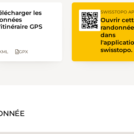
élécharger les
SWISSTOPO A
onnées
Ouvrir cet
'itinéraire GPS
randonnée
dans
l'applicati
swisstopo.
KML
GPX
ONNÉE