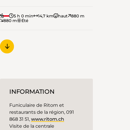
5 h 0 min
14,7 km
haut
880 m
880 m
Été
INFORMATION
Funiculaire de Ritom et
restaurants de la région, 091
868 31 51,
www.ritom.ch
Visite de la centrale