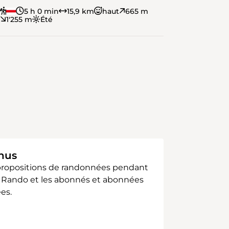
5 h 0 min
15,9 km
haut
665 m
1'255 m
Été
enus
 propositions de randonnées pendant
sse Rando et les abonnés et abonnées
es.