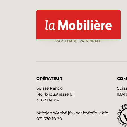
PARTENAIRE PRINCIPALE
OPÉRATEUR
COM
Suisse Rando
Suis
Monbijoustrasse 61
IBAN
3007 Berne
obfc:jogpAtdixfj{fs.xboefsxfhf/di:obfc
031 370 10 20