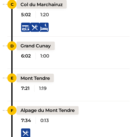
Col du Marchairuz
5:02
1:20
Grand Cunay
6:02
1:00
Mont Tendre
7:21
1:19
Alpage du Mont Tendre
7:34
0:13