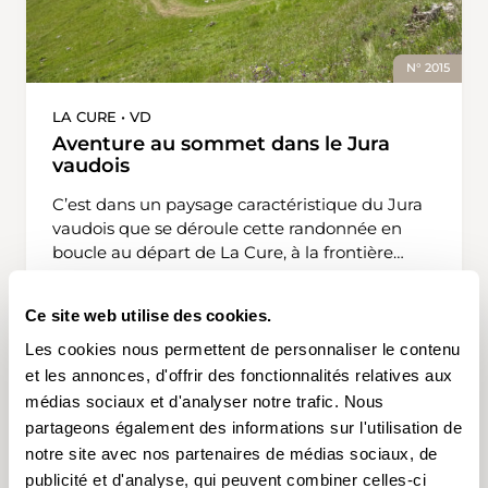
N° 2015
LA CURE • VD
Aventure au sommet dans le Jura
vaudois
C’est dans un paysage caractéristique du Jura
vaudois que se déroule cette randonnée en
boucle au départ de La Cure, à la frontière
franco-suisse. Pour commencer, un dénivelé
modéré et régulier conduit le randonneur, sur
Ce site web utilise des cookies.
six kilomètres, en direction de l’est. Il faut
4 h 20 min
13,9 km
haut
T1
parfois deviner les sentiers herbeux qui
Les cookies nous permettent de personnaliser le contenu
guident la marche, mais la ferme des
et les annonces, d'offrir des fonctionnalités relatives aux
Coppettes, située droit devant, sert de
médias sociaux et d'analyser notre trafic. Nous
boussole. Les pâturages et les forêts, qui
partageons également des informations sur l'utilisation de
s’étendent tout en longueur, servent de décor.
notre site avec nos partenaires de médias sociaux, de
Les longs murs zèbrent le paysage. Sur le sol,
publicité et d'analyse, qui peuvent combiner celles-ci