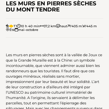
LES MURS EN PIERRES SÈCHES
DU MONT TENDRE
T1
10 h 40 min
37,2 km
haut
1'405 m
1'445 m
Été
mai–octobre
Les murs en pierres sèches sont à la vallée de Joux ce
que la Grande Muraille est à la Chine: un symbole
incontournable, que viennent admirer aussi bien les
randonneurs que les touristes. Il faut dire que ces
ouvrages minéraux, réalisés sans mortier,
impressionnent par leur beauté et leur solidité. L’art
de leur construction a d’ailleurs été intégré par
l’UNESCO au patrimoine culturel immatériel de
l’humanité. A l’origine, ils servaient à délimiter les
parcelles, tout en permettant l’épierrage des
pâturages. Mais avec les changements survenus dans