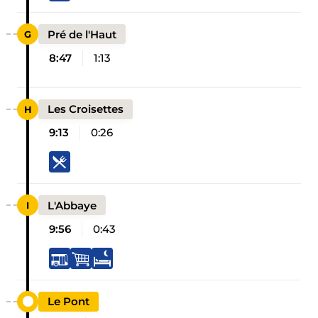
Pré de l'Haut
8:47
1:13
Les Croisettes
9:13
0:26
L'Abbaye
9:56
0:43
Le Pont