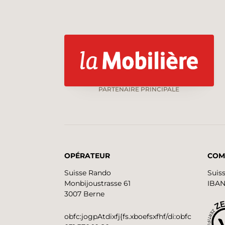
PARTENAIRE PRINCIPALE
OPÉRATEUR
COM
Suisse Rando
Suis
Monbijoustrasse 61
IBAN
3007 Berne
obfc:jogpAtdixfj{fs.xboefsxfhf/di:obfc