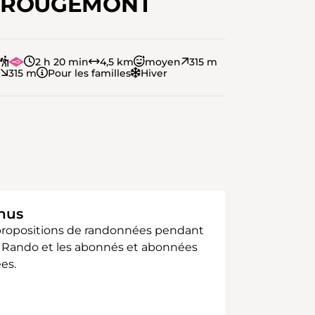
ROUGEMONT
2 h 20 min
4,5 km
moyen
315 m
315 m
Pour les familles
Hiver
enus
 propositions de randonnées pendant
sse Rando et les abonnés et abonnées
es.