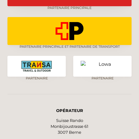
vent et les intempéries ont érodé la marne et
PARTENAIRE PRINCIPALE
le calcaire, formant ainsi le visage d’un singe.
PARTENAIRE PRINCIPALE ET PARTENAIRE DE TRANSPORT
PARTENAIRE
PARTENAIRE
OPÉRATEUR
Suisse Rando
Monbijoustrasse 61
3007 Berne