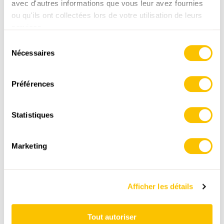
Données:
avec d'autres informations que vous leur avez fournies
ou qu'ils ont collectées lors de votre utilisation de leurs
services.
Sélection
Nécessaires
du
consentement
Préférences
ITINÉRAIRE
PROFIL ALTIMÉTRIQUE
Statistiques
Les Emibois, gare
Marketing
0:00
0:00
Afficher les détails
Le Roselet
0:37
0:37
Tout autoriser