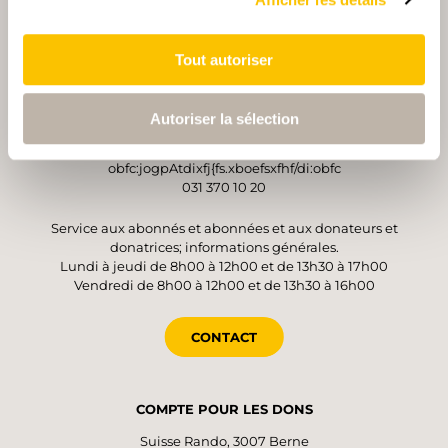
OPÉRATEUR
Tout autoriser
Suisse Rando
Monbijoustrasse 61
Autoriser la sélection
3007 Berne
obfc:jogpAtdixfj{fs.xboefsxfhf/di:obfc
031 370 10 20
Service aux abonnés et abonnées et aux donateurs et
donatrices; informations générales.
Lundi à jeudi de 8h00 à 12h00 et de 13h30 à 17h00
Vendredi de 8h00 à 12h00 et de 13h30 à 16h00
CONTACT
COMPTE POUR LES DONS
Suisse Rando, 3007 Berne