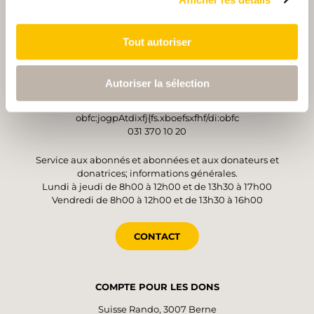
OPÉRATEUR
Tout autoriser
Suisse Rando
Monbijoustrasse 61
Autoriser la sélection
3007 Berne
obfc:jogpAtdixfj{fs.xboefsxfhf/di:obfc
031 370 10 20
Service aux abonnés et abonnées et aux donateurs et
donatrices; informations générales.
Lundi à jeudi de 8h00 à 12h00 et de 13h30 à 17h00
Vendredi de 8h00 à 12h00 et de 13h30 à 16h00
CONTACT
COMPTE POUR LES DONS
Suisse Rando, 3007 Berne