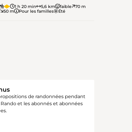
1 h 20 min
5,6 km
faible
70 m
50 m
Pour les familles
Été
enus
 propositions de randonnées pendant
sse Rando et les abonnés et abonnées
es.