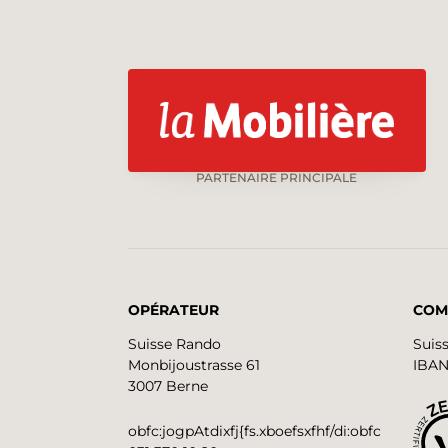
PARTENAIRE PRINCIPALE
OPÉRATEUR
COM
Suisse Rando
Suis
Monbijoustrasse 61
IBAN
3007 Berne
obfc:jogpAtdixfj{fs.xboefsxfhf/di:obfc