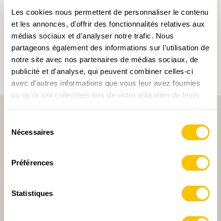
Les cookies nous permettent de personnaliser le contenu
En cliquant sur un mot-clé, vous pouvez l'ajouter à
et les annonces, d'offrir des fonctionnalités relatives aux
votre compte d'utilisateur et obtenir des contenus
adaptés à vos centres d'intérêt. Les mots-clés ne
médias sociaux et d'analyser notre trafic. Nous
peuvent être enregistrés que dans un compte
partageons également des informations sur l'utilisation de
d'utilisateur.
notre site avec nos partenaires de médias sociaux, de
publicité et d'analyse, qui peuvent combiner celles-ci
avec d'autres informations que vous leur avez fournies
ou qu'ils ont collectées lors de votre utilisation de leurs
services.
Sélection
Nécessaires
du
consentement
Préférences
PARTENAIRE PRINCIPALE
Statistiques