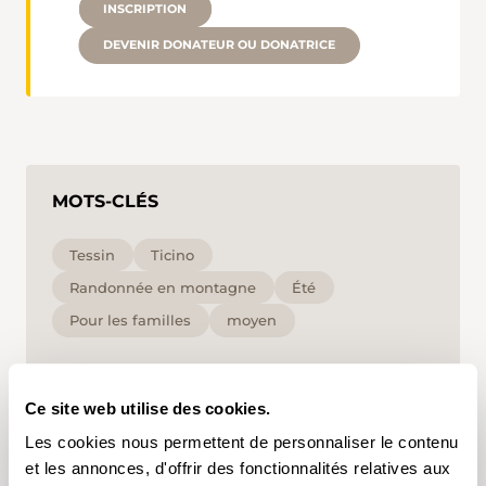
INSCRIPTION
DEVENIR DONATEUR OU DONATRICE
MOTS-CLÉS
Tessin
Ticino
Randonnée en montagne
Été
Pour les familles
moyen
En cliquant sur un mot-clé, vous pouvez l'ajouter à
votre compte d'utilisateur et obtenir des contenus
Ce site web utilise des cookies.
adaptés à vos centres d'intérêt. Les mots-clés ne
peuvent être enregistrés que dans un compte
Les cookies nous permettent de personnaliser le contenu
d'utilisateur.
et les annonces, d'offrir des fonctionnalités relatives aux