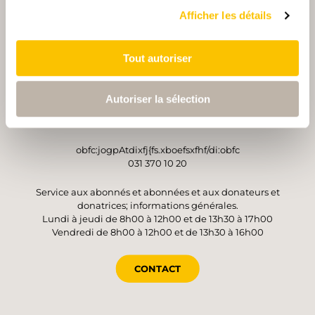
Afficher les détails
Tout autoriser
OPÉRATEUR
Suisse Rando
Autoriser la sélection
Monbijoustrasse 61
3007 Berne
obfc:jogpAtdixfj{fs.xboefsxfhf/di:obfc
031 370 10 20
Service aux abonnés et abonnées et aux donateurs et
donatrices; informations générales.
Lundi à jeudi de 8h00 à 12h00 et de 13h30 à 17h00
Vendredi de 8h00 à 12h00 et de 13h30 à 16h00
CONTACT