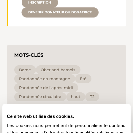
INSCRIPTION
DEVENIR DONATEUR OU DONATRICE
MOTS-CLÉS
Berne
Oberland bernois
Randonnée en montagne
Été
Randonnée de l'après-midi
Randonnée circulaire
haut
T2
En cliquant sur un mot-clé, vous pouvez l'ajouter à
Ce site web utilise des cookies.
votre compte d'utilisateur et obtenir des contenus
adaptés à vos centres d'intérêt. Les mots-clés ne
Les cookies nous permettent de personnaliser le contenu
peuvent être enregistrés que dans un compte
et les annonces, d'offrir des fonctionnalités relatives aux