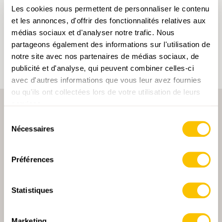
Les cookies nous permettent de personnaliser le contenu
En cliquant sur un mot-clé, vous pouvez l'ajouter à
votre compte d'utilisateur et obtenir des contenus
et les annonces, d'offrir des fonctionnalités relatives aux
adaptés à vos centres d'intérêt. Les mots-clés ne
médias sociaux et d'analyser notre trafic. Nous
peuvent être enregistrés que dans un compte
d'utilisateur.
partageons également des informations sur l'utilisation de
notre site avec nos partenaires de médias sociaux, de
publicité et d'analyse, qui peuvent combiner celles-ci
avec d'autres informations que vous leur avez fournies
ou qu'ils ont collectées lors de votre utilisation de leurs
services.
Sélection
Nécessaires
du
consentement
Préférences
PARTENAIRE PRINCIPALE
Statistiques
Marketing