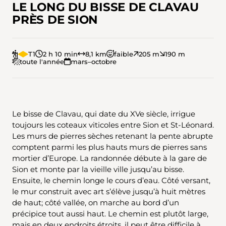
LE LONG DU BISSE DE CLAVAU
PRÈS DE SION
T1
2 h 10 min
8,1 km
faible
205 m
190 m
toute l'année
mars–octobre
Le bisse de Clavau, qui date du XVe siècle, irrigue
toujours les coteaux viticoles entre Sion et St-Léonard.
Les murs de pierres sèches retenant la pente abrupte
comptent parmi les plus hauts murs de pierres sans
mortier d’Europe. La randonnée débute à la gare de
Sion et monte par la vieille ville jusqu’au bisse.
Ensuite, le chemin longe le cours d’eau. Côté versant,
le mur construit avec art s’élève jusqu’à huit mètres
de haut; côté vallée, on marche au bord d’un
précipice tout aussi haut. Le chemin est plutôt large,
mais en deux endroits étroits, il peut être difficile à