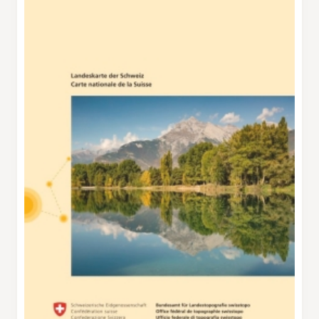
latérales, tel le Val d’Hérens, stimulent l’envie
de faire d’autres randonnées. Le Chemin du
Vignoble est balisé de panneaux didactiques
consacrés à la viticulture. On apprend ainsi que
le chasselas, le johannisberg, le gamay et le
pinot noir sont les quatre principaux cépages
de la région, mais qu’il y a aussi des variétés
indigènes comme l’amigne, l’humagne, la
petite arvine, le cornalin ou le païen, sans
oublier les cépages de renommée
internationale telle la syrah. A la Guérite
Brûlefer, qui fait partie de la plus ancienne
propriété viticole du Valais, exploitée par la
famille Bonvin, on vous proposera soit une
raclette si vous faites la pause de midi, soit un
verre de fendant Brûlefer que vous dégusterez
en appréciant la vue. Le chemin redescend
ensuite sur Sion, passe par la vieille ville et
aboutit à la gare.