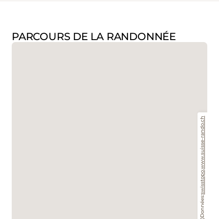
PARCOURS DE LA RANDONNÉE
www.suisse-rando.ch
,
swisstopo
Données: