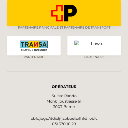
PARTENAIRE PRINCIPALE ET PARTENAIRE DE TRANSPORT
PARTENAIRE
PARTENAIRE
OPÉRATEUR
Suisse Rando
Monbijoustrasse 61
3007 Berne
obfc:jogpAtdixfj{fs.xboefsxfhf/di:obfc
031 370 10 20