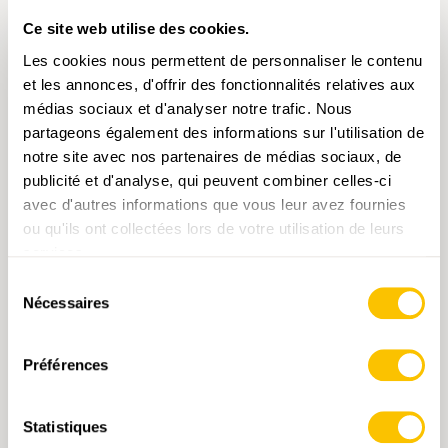
Ce site web utilise des cookies.
LAX — FIESCH • VS
Les cookies nous permettent de personnaliser le contenu
Fieschertal panoramique
et les annonces, d'offrir des fonctionnalités relatives aux
Pas besoin de grimper très haut pour ce
médias sociaux et d'analyser notre trafic. Nous
chemin panoramique, qui offre des vues
partageons également des informations sur l'utilisation de
superbes sur la vallée de Conches. De plus, il
notre site avec nos partenaires de médias sociaux, de
est accessible plus tôt au printemps et plus
publicité et d'analyse, qui peuvent combiner celles-ci
tard à l’automne que ses semblables en
avec d'autres informations que vous leur avez fournies
altitude. Du village valaisan de Lax, en passant
ou qu'ils ont collectées lors de votre utilisation de leurs
2 h 15 min
8,2 km
faible
T1
par la ligne sommitale de la Furka, il faut faire
services.
quelque 200 mètres de dénivelé positif par des
prairies irriguées pour arriver à l’Altbach. Une
Sélection
fois le cours d’eau atteint, l’altitude varie peu et
Nécessaires
du
le chemin mène tranquillement à Fieschertal
consentement
en surplombant la vallée. Laggera étant le
Préférences
nom local de ce chemin populaire, il est
toujours signalé sur les indicateurs de
direction. Le chemin longe parfois directement
Statistiques
la Fiescherwyssa et la Laggerwyssa, deux