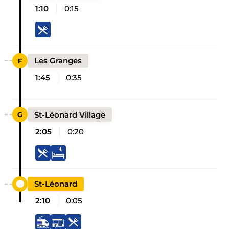
1:10
0:15
Les Granges
1:45
0:35
St-Léonard Village
2:05
0:20
St-Léonard
2:10
0:05