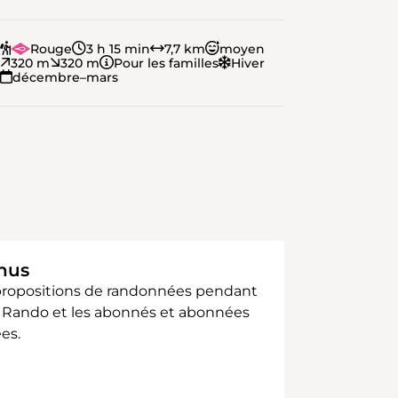
Rouge
3 h 15 min
7,7 km
moyen
320 m
320 m
Pour les familles
Hiver
décembre–mars
enus
 propositions de randonnées pendant
sse Rando et les abonnés et abonnées
es.