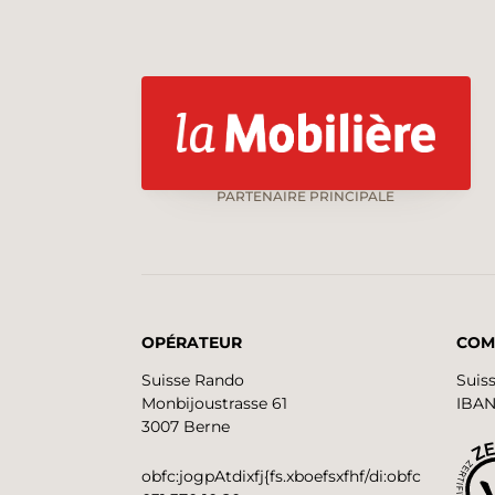
PARTENAIRE PRINCIPALE
OPÉRATEUR
COM
Suisse Rando
Suis
Monbijoustrasse 61
IBAN
3007 Berne
obfc:jogpAtdixfj{fs.xboefsxfhf/di:obfc