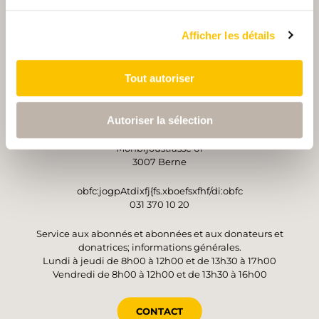
Afficher les détails
PARTENAIRE
PARTENAIRE
Tout autoriser
OPÉRATEUR
Autoriser la sélection
Suisse Rando
Monbijoustrasse 61
3007 Berne
obfc:jogpAtdixfj{fs.xboefsxfhf/di:obfc
031 370 10 20
Service aux abonnés et abonnées et aux donateurs et
donatrices; informations générales.
Lundi à jeudi de 8h00 à 12h00 et de 13h30 à 17h00
Vendredi de 8h00 à 12h00 et de 13h30 à 16h00
CONTACT