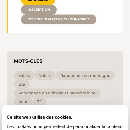
INSCRIPTION
DEVENIR DONATEUR OU DONATRICE
MOTS-CLÉS
Valais
Valais
Randonnée en montagne
Été
Randonnée en altitude et panoramique
haut
T2
Ce site web utilise des cookies.
En cliquant sur un mot-clé, vous pouvez l'ajouter à
votre compte d'utilisateur et obtenir des contenus
Les cookies nous permettent de personnaliser le contenu
adaptés à vos centres d'intérêt. Les mots-clés ne