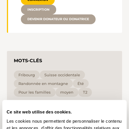
INSCRIPTION
DEVENIR DONATEUR OU DONATRICE
MOTS-CLÉS
Fribourg
Suisse occidentale
Randonnée en montagne
Été
Pour les familles
moyen
T2
En cliquant sur un mot-clé, vous pouvez l'ajouter à
Ce site web utilise des cookies.
votre compte d'utilisateur et obtenir des contenus
adaptés à vos centres d'intérêt. Les mots-clés ne
Les cookies nous permettent de personnaliser le contenu
peuvent être enregistrés que dans un compte
d'utilisateur.
et les annonces, d'offrir des fonctionnalités relatives aux