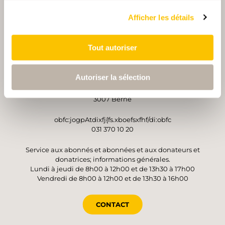
PARTENAIRE
PARTENAIRE
Afficher les détails
Tout autoriser
OPÉRATEUR
Autoriser la sélection
Suisse Rando
Monbijoustrasse 61
3007 Berne
obfc:jogpAtdixfj{fs.xboefsxfhf/di:obfc
031 370 10 20
Service aux abonnés et abonnées et aux donateurs et
donatrices; informations générales.
Lundi à jeudi de 8h00 à 12h00 et de 13h30 à 17h00
Vendredi de 8h00 à 12h00 et de 13h30 à 16h00
CONTACT