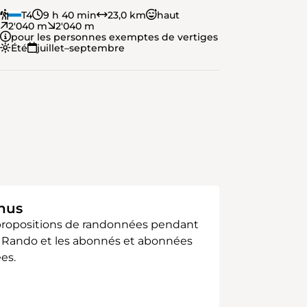
T4
9 h 40 min
23,0 km
haut
2'040 m
2'040 m
pour les personnes exemptes de vertiges
Été
juillet–septembre
enus
 propositions de randonnées pendant
sse Rando et les abonnés et abonnées
es.