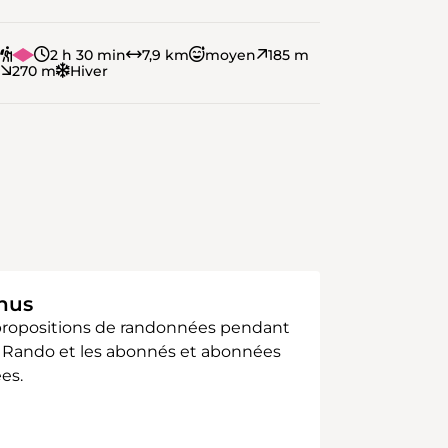
2 h 30 min
7,9 km
moyen
185 m
270 m
Hiver
enus
 propositions de randonnées pendant
sse Rando et les abonnés et abonnées
es.