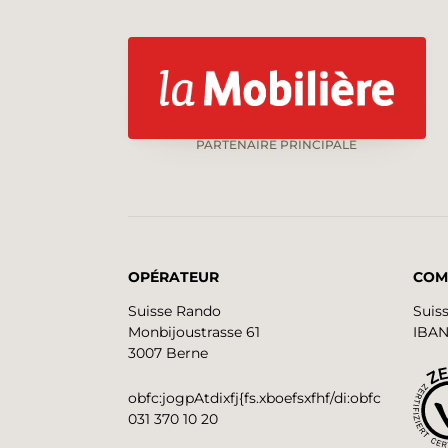
PARTENAIRE PRINCIPALE
OPÉRATEUR
COM
Suisse Rando
Suis
Monbijoustrasse 61
IBAN
3007 Berne
obfc:jogpAtdixfj{fs.xboefsxfhf/di:obfc
031 370 10 20