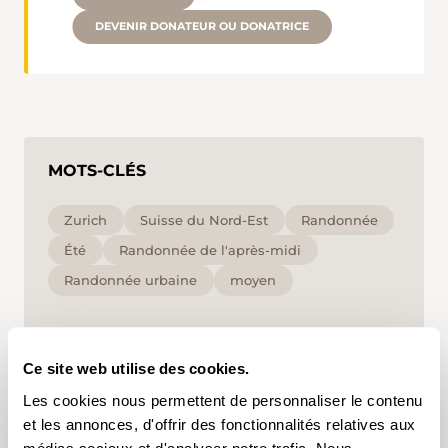
DEVENIR DONATEUR OU DONATRICE
MOTS-CLÉS
Zurich
Suisse du Nord-Est
Randonnée
Été
Randonnée de l'après-midi
Randonnée urbaine
moyen
En cliquant sur un mot-clé, vous pouvez l'ajouter à
votre compte d'utilisateur et obtenir des contenus
Ce site web utilise des cookies.
adaptés à vos centres d'intérêt. Les mots-clés ne
peuvent être enregistrés que dans un compte
Les cookies nous permettent de personnaliser le contenu
d'utilisateur.
et les annonces, d'offrir des fonctionnalités relatives aux