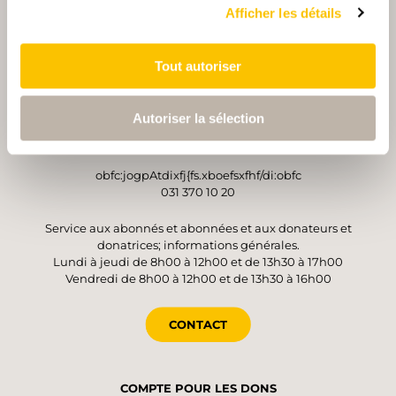
Afficher les détails
Tout autoriser
OPÉRATEUR
Suisse Rando
Autoriser la sélection
Monbijoustrasse 61
3007 Berne
obfc:jogpAtdixfj{fs.xboefsxfhf/di:obfc
031 370 10 20
Service aux abonnés et abonnées et aux donateurs et
donatrices; informations générales.
Lundi à jeudi de 8h00 à 12h00 et de 13h30 à 17h00
Vendredi de 8h00 à 12h00 et de 13h30 à 16h00
CONTACT
COMPTE POUR LES DONS