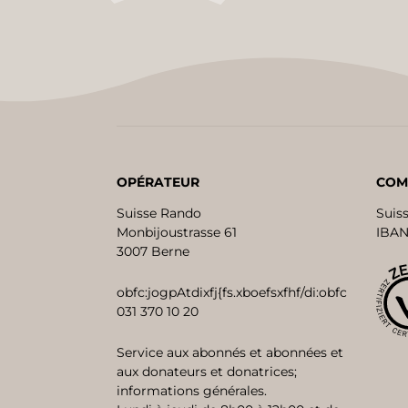
OPÉRATEUR
COM
Suisse Rando
Suis
Monbijoustrasse 61
IBAN
3007 Berne
obfc:jogpAtdixfj{fs.xboefsxfhf/di:obfc
031 370 10 20
Service aux abonnés et abonnées et
aux donateurs et donatrices;
informations générales.