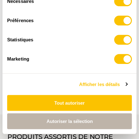
Nécessaires
du
3:10
0:50
consentement
Préférences
Sous la Dent
Statistiques
3:35
0:25
Marketing
Champéry, Barme
4:05
0:30
Afficher les détails
Tout autoriser
Autoriser la sélection
PRODUITS ASSORTIS DE NOTRE