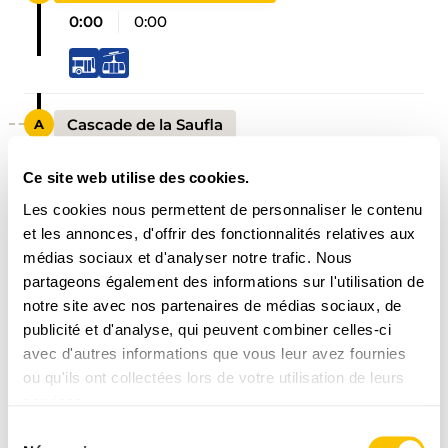
0:00
0:00
Cascade de la Saufla
0:30
0:30
Ce site web utilise des cookies.
Les cookies nous permettent de personnaliser le contenu
Passerelle Belle-Étoile
et les annonces, d'offrir des fonctionnalités relatives aux
médias sociaux et d'analyser notre trafic. Nous
1:45
1:15
partageons également des informations sur l'utilisation de
notre site avec nos partenaires de médias sociaux, de
publicité et d'analyse, qui peuvent combiner celles-ci
Refuge de Bonaveau
avec d'autres informations que vous leur avez fournies
2:20
0:35
ou qu'ils ont collectées lors de votre utilisation de leurs
services.
Sélection
Signal de Bonavau