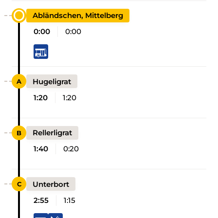
Abländschen, Mittelberg
0:00
0:00
Hugeligrat
1:20
1:20
Rellerligrat
1:40
0:20
Unterbort
2:55
1:15