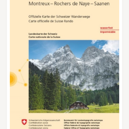
sur la Horeflue est un sentier didactique
équipé de petits panneaux présentant le nom
et la photo des fleurs. Quel plaisir de découvrir
que telle fleur se nomme le grand boucage et
telle autre la globulaire à feuilles en cœur! Le
bref passage sur la Horeflue étant exposé et
raide, il est déconseillé aux randonneurs qui
n’ont pas le pied sûr. En haut, une belle vue sur
Gstaad récompense les efforts. On y trouve
une table de pique-nique et un foyer pour
grillades. Logiquement, le chemin du retour
vers Horeneggli est tout aussi raide que celui
de la montée. D’ici, un télésiège descend à
Schönried. Les marcheurs peuvent cependant
choisir le chemin qui mène à Saanenmöser. Il
traverse des prairies pour rejoindre le petit
village bien desservi par le train.