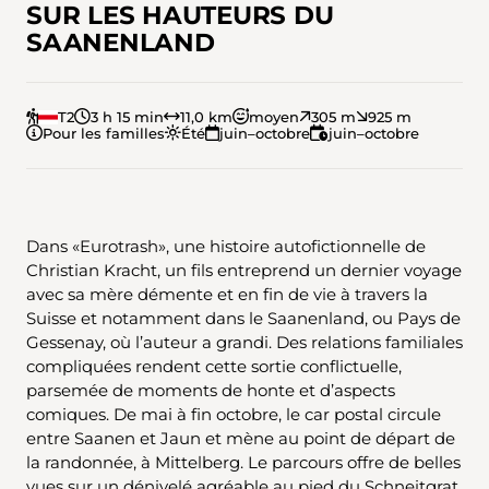
SUR LES HAUTEURS DU
SAANENLAND
T2
3 h 15 min
11,0 km
moyen
305 m
925 m
Pour les familles
Été
juin–octobre
juin–octobre
Dans «Eurotrash», une histoire autofictionnelle de
Christian Kracht, un fils entreprend un dernier voyage
avec sa mère démente et en fin de vie à travers la
Suisse et notamment dans le Saanenland, ou Pays de
Gessenay, où l’auteur a grandi. Des relations familiales
compliquées rendent cette sortie conflictuelle,
parsemée de moments de honte et d’aspects
comiques. De mai à fin octobre, le car postal circule
entre Saanen et Jaun et mène au point de départ de
la randonnée, à Mittelberg. Le parcours offre de belles
vues sur un dénivelé agréable au pied du Schneitgrat