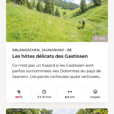
N° 2241
ABLÄNDSCHEN, JAUNGRUND • BE
Les hôtes délicats des Gastlosen
Ce n’est pas un hasard si les Gastlosen sont
parfois surnommées «les Dolomites du pays de
Saanen». Les parois rocheuses quasi verticales
de cette chaîne montagneuse s’élancent vers
le ciel telles des dents surdimensionnées, allant
jusqu’à 300 mètres de haut, à la frontière des
3 h 15 min
8,8 km
moyen
T2
cantons de Berne, de Fribourg et de Vaud.
C’est un paysage enchanteur, dont les
magnifiques alpages et les prairies de