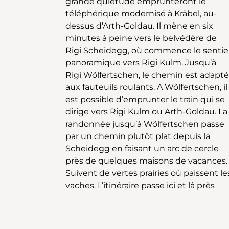
grande quiétude emprunteront le
Wölfertschen, le chemin se transforme
téléphérique modernisé à Kräbel, au-
en un étroit sentier qui grimpe en pente
dessus d’Arth-Goldau. Il mène en six
raide vers Staffel. Par la suite, il conserve
minutes à peine vers le belvédère de
sa forte déclivité. Les touristes sont
Rigi Scheidegg, où commence le sentie
nombreux à parcourir à pied le cour
panoramique vers Rigi Kulm. Jusqu’à
trajet entre Kulm et Staffel. Peu à peu, la
Rigi Wölfertschen, le chemin est adapté
vue s’ouvre de tous côtés. Les lacs de
aux fauteuils roulants. A Wölfertschen, il
Zoug, de Lauerz puis à nouveau celui des
est possible d’emprunter le train qui se
Quatre-Cantons sont bien visibles. Les
dirige vers Rigi Kulm ou Arth-Goldau. La
marcheurs, essoufflés après la montée,
randonnée jusqu’à Wölfertschen passe
peuvent maintenant faire une halte et
par un chemin plutôt plat depuis la
profiter de la vue, par exemple depuis
Scheidegg en faisant un arc de cercle
l’une des nombreuses auberges de
près de quelques maisons de vacances.
montagne présentes le long de
Suivent de vertes prairies où paissent le
vaches. L’itinéraire passe ici et là près