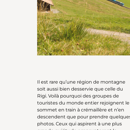
Il est rare qu’une région de montagne
d’un alpage, parfois associé à une petite
soit aussi bien desservie que celle du
exploitation alpestre. Des bancs
Rigi. Voilà pourquoi des groupes de
permettent régulièrement de se
touristes du monde entier rejoignent le
reposer et d’admirer la vue. A
sommet en train à crémaillère et n’en
Dossenbach, le parcours emprunte un
descendent que pour prendre quelque
tunnel puis rejoint d’abord Rig
photos. Ceux qui aspirent à une plus
Unterstetten et Rigi First. A la gare de