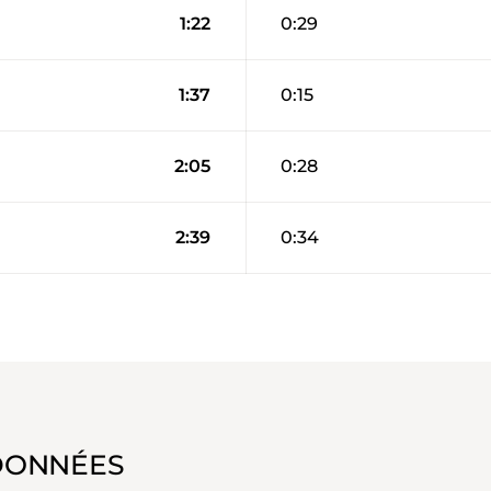
1:22
0:29
1:37
0:15
2:05
0:28
2:39
0:34
DONNÉES