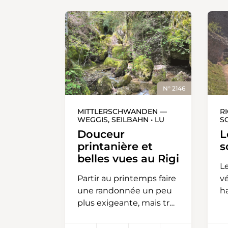
N° 2146
MITTLERSCHWANDEN —
RI
WEGGIS, SEILBAHN • LU
S
Douceur
L
printanière et
s
belles vues au Rigi
L
Partir au printemps faire
vé
une randonnée un peu
h
plus exigeante, mais très
(
variée, avec une vue
d
imprenable? Cette
m