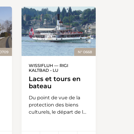
 0709
N° 0668
WISSIFLUH — RIGI
KALTBAD • LU
Lacs et tours en
bateau
Du point de vue de la
protection des biens
culturels, le départ de la
e
randonnée constitue le
grand moment de la
journée. L’un des cinq