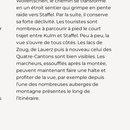
r
t
s
l’itinéraire.