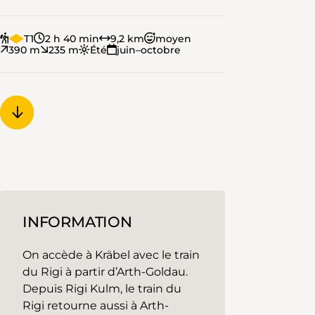
T1
2 h 40 min
9,2 km
moyen
390 m
235 m
Été
juin–octobre
INFORMATION
On accède
à Kräbel avec le train
du Rigi à partir d’Arth-Goldau.
Depuis Rigi Kulm, le train du
Rigi retourne aussi à Arth-