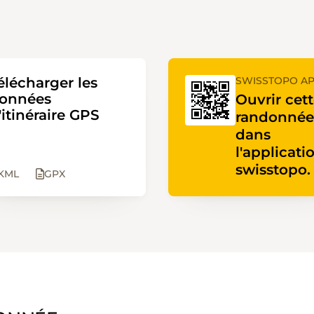
élécharger les
SWISSTOPO A
onnées
Ouvrir cet
'itinéraire GPS
randonnée
dans
l'applicati
swisstopo.
KML
GPX