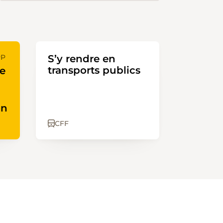
PP
S’y rendre en
transports publics
te
on
CFF