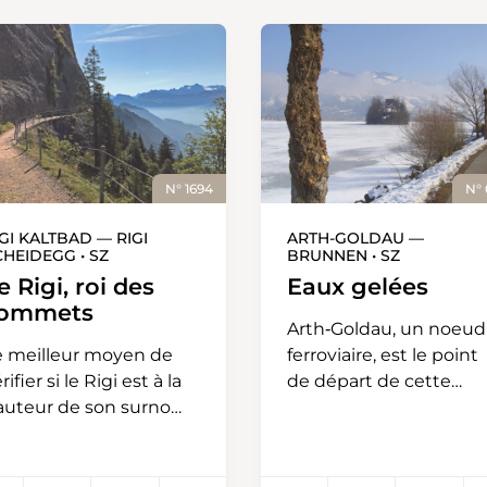
N° 1694
N°
GI KALTBAD — RIGI
ARTH-GOLDAU —
CHEIDEGG • SZ
BRUNNEN • SZ
e Rigi, roi des
Eaux gelées
ommets
Arth‑Goldau, un noeud
e meilleur moyen de
ferroviaire, est le point
rifier si le Rigi est à la
de départ de cette
auteur de son surnom
randonnée vers un lac
«roi des sommets») est
gelé. Le chemin s’élèv
e randonner dans ce
derrière la gare et
assif montagneux de
traverse la zone de