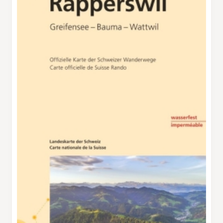
des vergers de cerisiers en fleurs. De l’autre
côté du lac, des sommets enneigés nous
saluent. Le bourdonnement des abeilles, qui
pollinisent les fleurs avec ardeur, fait vite
oublier les rumeurs de la ville. Le canton de
Zoug est la patrie des cerises. En 2006, l’idée
des «1000 cerisiers pour Zoug» a été lancée
pour prévenir leur disparition. Dès lors, la cerise
locale connaît une renaissance, grâce aussi à la
tourte au kirsch qui a été inscrite au
Patrimoine culinaire suisse. Nous voici bientôt
à Oberwil. La randonnée surplombe la voie
ferrée jusqu’à Räbmatt. Le chemin longe une
rivière et monte avec une pente agréable vers
la lisière de la forêt, jusqu’au Hasel. D’ici, le
chemin redescend vers une rivière, en franchit
une deuxième, puis monte au Hof Untertal. La
vue nous fait oublier son revêtement dur
jusqu’à Walchwil. On rejoint déjà les quartiers
récents de Walchwil, puis des chemins