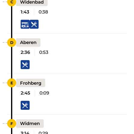
Widenbad
1:43
0:38
Aberen
2:36
0:53
Frohberg
2:45
0:09
Widmen
3:14
0:29