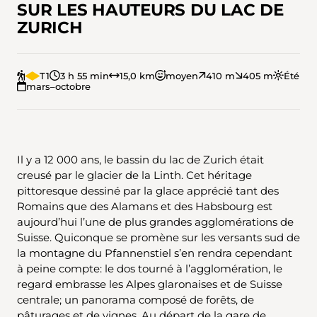
SUR LES HAUTEURS DU LAC DE
ZURICH
T1
3 h 55 min
15,0 km
moyen
410 m
405 m
Été
mars–octobre
Il y a 12 000 ans, le bassin du lac de Zurich était
creusé par le glacier de la Linth. Cet héritage
pittoresque dessiné par la glace apprécié tant des
Romains que des Alamans et des Habsbourg est
aujourd’hui l’une de plus grandes agglomérations de
Suisse. Quiconque se promène sur les versants sud de
la montagne du Pfannenstiel s’en rendra cependant
à peine compte: le dos tourné à l’agglomération, le
regard embrasse les Alpes glaronaises et de Suisse
centrale; un panorama composé de forêts, de
pâturages et de vignes. Au départ de la gare de