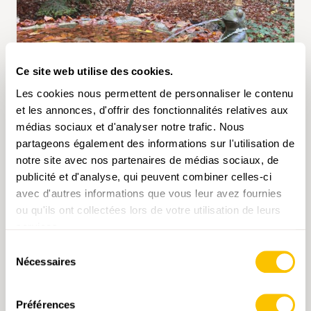
Ce site web utilise des cookies.
Les cookies nous permettent de personnaliser le contenu
N° 2280
et les annonces, d'offrir des fonctionnalités relatives aux
médias sociaux et d'analyser notre trafic. Nous
ZOLLIKERBERG — STETTBACH • ZH
partageons également des informations sur l'utilisation de
Une zone de détente proche de
notre site avec nos partenaires de médias sociaux, de
Zurich
publicité et d'analyse, qui peuvent combiner celles-ci
avec d'autres informations que vous leur avez fournies
«Fremde Hände», le premier roman de Petra
ou qu'ils ont collectées lors de votre utilisation de leurs
Ivanov, est le début d’une série mettant en
scène le couple d’enquêteurs Flint et Cavalli.
services.
Dans le premier volume, l’enquête se déroule
Sélection
dans le milieu de la prostitution à Zurich, la
Nécessaires
du
relation complexe entre l’avocate de district et
consentement
3 h 30 min
13,4 km
moyen
T1
l’inspecteur de la police judiciaire venant
s’ajouter à l’intrigue. La promenade
Préférences