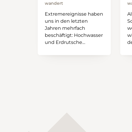
wandert
w
Extremereignisse haben
Al
uns in den letzten
S
Jahren mehrfach
we
beschäftigt: Hochwasser
w
und Erdrutsche
d
richteten letztes Jahr im
w
Tessin und im Wallis
S
immense Schäden an.
un
Erst diesen Frühling
machten starke