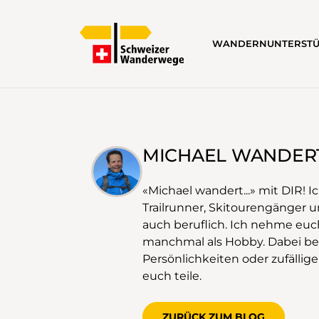
WANDERN
UNTERST
MICHAEL WANDER
«Michael wandert...» mit DIR! 
Trailrunner, Skitourengänger 
auch beruflich. Ich nehme eu
manchmal als Hobby. Dabei beg
Persönlichkeiten oder zufällig
euch teile.
ZURÜCK ZUM BLOG