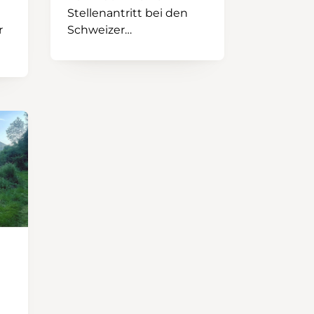
Stellenantritt bei den
r
Schweizer
Wanderwegen kam
Pascal Bourquin zu mir
Es
ins Büro und stellte sein
n
Projekt vor. Er hatte sich
in den