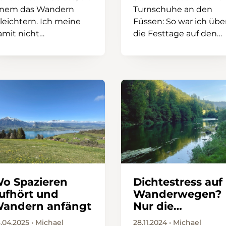
inem das Wandern
Turnschuhe an den
leichtern. Ich meine
Füssen: So war ich übe
amit nicht
die Festtage auf den
usgeklügelte Tools zur
Wanderwegen des
outenplanung oder
Prättigaus unterwegs. 
pp-gesteuerte
war ein Traum, nur kei
eizsocken, sondern
Traum in Weiss, denn
echnische Einrich
der Schn
o Spazieren
Dichtestress auf
ufhört und
Wanderwegen?
andern anfängt
Nur die
Ausnahme!
.04.2025 • Michael
28.11.2024 • Michael