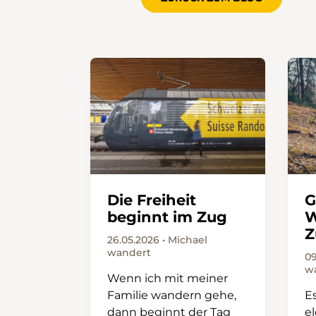
Die Freiheit
G
beginnt im Zug
W
Z
26.05.2026 • Michael
wandert
09
w
Wenn ich mit meiner
Familie wandern gehe,
E
dann beginnt der Tag
el