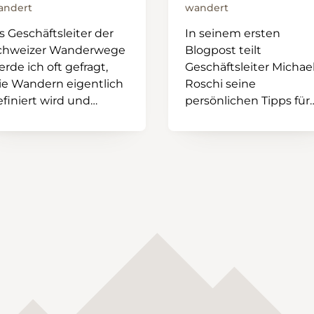
andert
wandert
s Geschäftsleiter der
In seinem ersten
chweizer Wanderwege
Blogpost teilt
rde ich oft gefragt,
Geschäftsleiter Michae
ie Wandern eigentlich
Roschi seine
efiniert wird und
persönlichen Tipps für
odurch es sich vom
Wanderungen abseits
pazierengehen
der Massen. Von
terscheidet...
einsamen Pfaden im
Jura bis hin zu
versteckten Highlight
in der Region