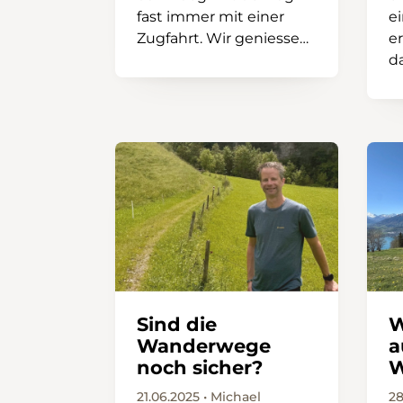
fast immer mit einer
e
Zugfahrt. Wir geniessen
er
die komfortable Anreise,
d
planen unsere genaue
a
Route, genehmigen uns
R
einen Kaffee am
A
Bahnhof
H
t
Sind die
W
Wanderwege
a
noch sicher?
W
21.06.2025 • Michael
28