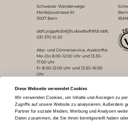
Schweizer Wanderwege
Schw
Monbijoustrasse 61
Bern
3007 Bern
IBAN
obfc:jogpAtdixfj{fs.xboefsxfhf/di:obfc
031 370 10 20
Abo- und Gönnerservice, Auskünfte:
Mo–Do 8.00–12:00 Uhr und 13.30–
17:00 Uhr
Fr 8.00–12:00 Uhr und 13.30–16:00
Uhr
Diese Webseite verwendet Cookies
KONTAKT
Wir verwenden Cookies, um Inhalte und Anzeigen zu pers
Zugriffe auf unsere Website zu analysieren. Außerdem g
Partner für soziale Medien, Werbung und Analysen weite
Daten zusammen, die Sie ihnen bereitgestellt haben od