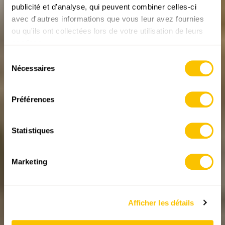
publicité et d'analyse, qui peuvent combiner celles-ci
avec d'autres informations que vous leur avez fournies
REPORTAGES SUR LA RANDONNÉE
ou qu'ils ont collectées lors de votre utilisation de leurs
De la roche à la
services.
pierre
Sélection
Nécessaires
du
D’abord extrait couche par couche à l’aide de pelles
mécaniques, puis taillé à la main en pavés, le grès
consentement
quartzeux gris est exploité à Guber, au-dessus
Préférences
d’Alpnach Dorf.
12.07.2024 • Texte: Reto Wissmann, Photos: Raja Läubli
Statistiques
Marketing
Afficher les détails