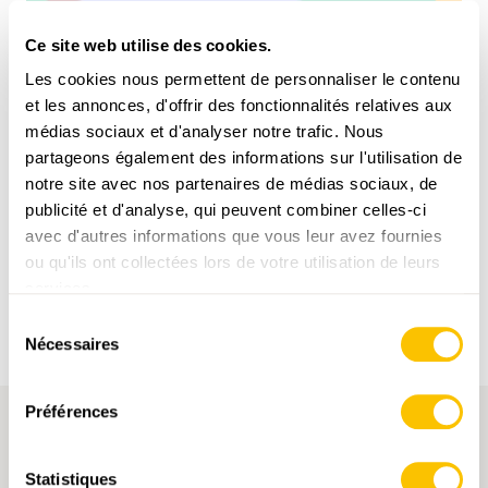
Ce site web utilise des cookies.
Les cookies nous permettent de personnaliser le contenu
et les annonces, d'offrir des fonctionnalités relatives aux
médias sociaux et d'analyser notre trafic. Nous
LA CHRONIQUE
ABO
partageons également des informations sur l'utilisation de
notre site avec nos partenaires de médias sociaux, de
C’était mieux avant, vraiment?
publicité et d'analyse, qui peuvent combiner celles-ci
10.04.2026
avec d'autres informations que vous leur avez fournies
ou qu'ils ont collectées lors de votre utilisation de leurs
services.
Sélection
Nécessaires
du
consentement
Préférences
OPÉRATEUR
Statistiques